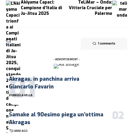
Akiyama Capaci:
TeLiMar – Onda:
Campione d’Italia di
Vittoria Cruciale per
Ju-Jitsu 2025
Palermo
1 commento
- ADVERTISEMENT -
Akragas. in panchina arriva
Giancarlo Favarin
BY
ANGELA VELLA
Samake al 90esimo piega un’ottima
Akragas
2 ANNI AGO