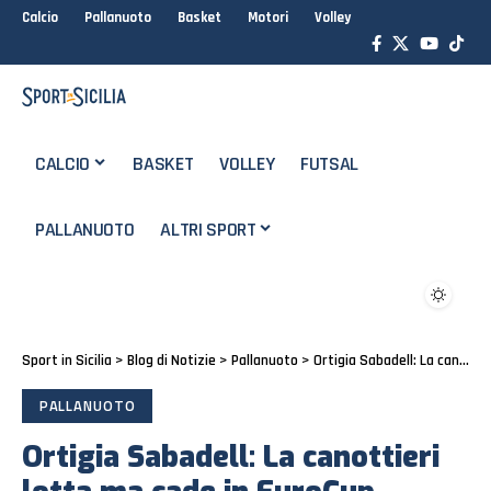
Calcio
Pallanuoto
Basket
Motori
Volley
CALCIO
BASKET
VOLLEY
FUTSAL
PALLANUOTO
ALTRI SPORT
Sport in Sicilia
>
Blog di Notizie
>
Pallanuoto
>
Ortigia Sabadell: La canottieri lotta ma cade in EuroCup
PALLANUOTO
Ortigia Sabadell: La canottieri