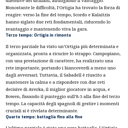
difensive dei siciliani, allungando il vantaggio.
Nonostante le difficoltà, l’Ortigia ha trovato la forza di
reagire: verso la fine del tempo, Scordo e Kalaitzis
hanno siglato due reti fondamentali, riducendo lo
svantaggio e mantenendo viva la gara.
Terzo tempo: Ortigia in rimonta
Il terzo parziale ha visto un’Ortigia più determinata e
organizzata, pronta a ricucire lo strappo. Campopiano,
con una prestazione di carattere, ha realizzato una
rete importante, portando i biancoverdi a meno uno
dagli avversari. Tuttavia, il Sabadell è riuscito a
mantenere la calma e a rispondere con due reti
decisive di Averka, il miglior giocatore in acqua, e
Bowen, fissando il punteggio sull’8-5 alla fine del terzo
tempo. La capacità degli spagnoli di gestire i momenti
cruciali si è rivelata determinante.
Quarto tempo: battaglia fino alla fine
L’ultimo parziale è stato una vera battaglia. L’Ortigia