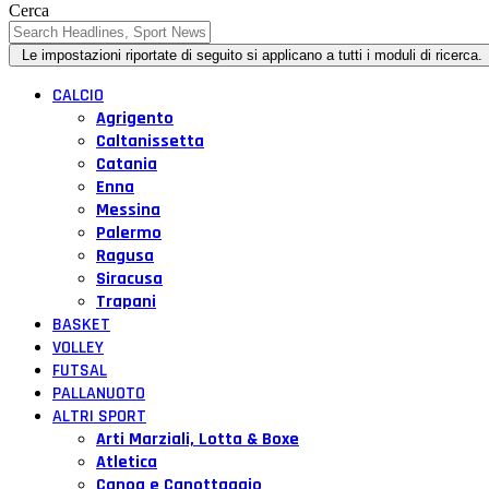
Cerca
CALCIO
Agrigento
Caltanissetta
Catania
Enna
Messina
Palermo
Ragusa
Siracusa
Trapani
BASKET
VOLLEY
FUTSAL
PALLANUOTO
ALTRI SPORT
Arti Marziali, Lotta & Boxe
Atletica
Canoa e Canottaggio