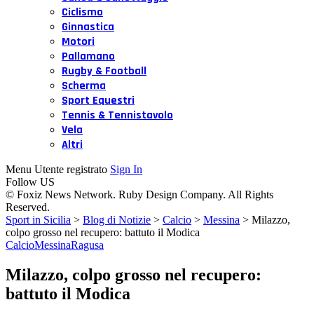
Ciclismo
Ginnastica
Motori
Pallamano
Rugby & Football
Scherma
Sport Equestri
Tennis & Tennistavolo
Vela
Altri
Menu Utente registrato
Sign In
Follow US
© Foxiz News Network. Ruby Design Company. All Rights
Reserved.
Sport in Sicilia
>
Blog di Notizie
>
Calcio
>
Messina
>
Milazzo,
colpo grosso nel recupero: battuto il Modica
Calcio
Messina
Ragusa
Milazzo, colpo grosso nel recupero:
battuto il Modica