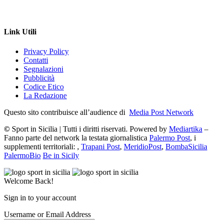
Link Utili
Privacy Policy
Contatti
Segnalazioni
Pubblicità
Codice Etico
La Redazione
Questo sito contribuisce all’audience di
Media Post Network
©
Sport in Sicilia | Tutti i diritti riservati. Powered by
Mediartika
–
Fanno parte del network la testata giornalistica
Palermo Post
, i
supplementi territoriali: ,
Trapani Post
,
MeridioPost
,
BombaSicilia
PalermoBio
Be in Sicily
Welcome Back!
Sign in to your account
Username or Email Address