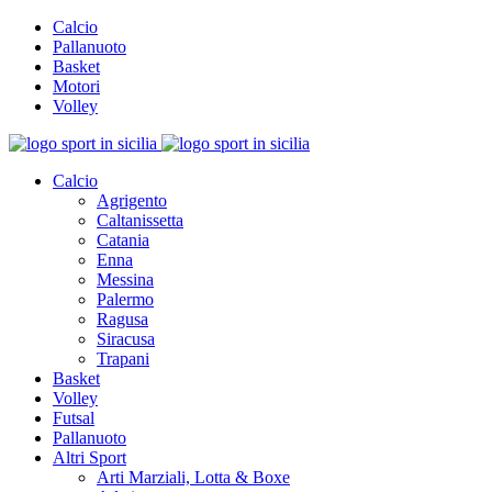
Calcio
Pallanuoto
Basket
Motori
Volley
Calcio
Agrigento
Caltanissetta
Catania
Enna
Messina
Palermo
Ragusa
Siracusa
Trapani
Basket
Volley
Futsal
Pallanuoto
Altri Sport
Arti Marziali, Lotta & Boxe