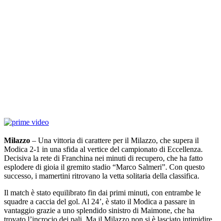
Milazzo
– Una vittoria di carattere per il Milazzo, che supera il
Modica 2-1 in una sfida al vertice del campionato di Eccellenza.
Decisiva la rete di Franchina nei minuti di recupero, che ha fatto
esplodere di gioia il gremito stadio “Marco Salmeri”. Con questo
successo, i mamertini ritrovano la vetta solitaria della classifica.
Il match è stato equilibrato fin dai primi minuti, con entrambe le
squadre a caccia del gol. Al 24’, è stato il Modica a passare in
vantaggio grazie a uno splendido sinistro di Maimone, che ha
trovato l’incrocio dei pali. Ma il Milazzo non si è lasciato intimidire