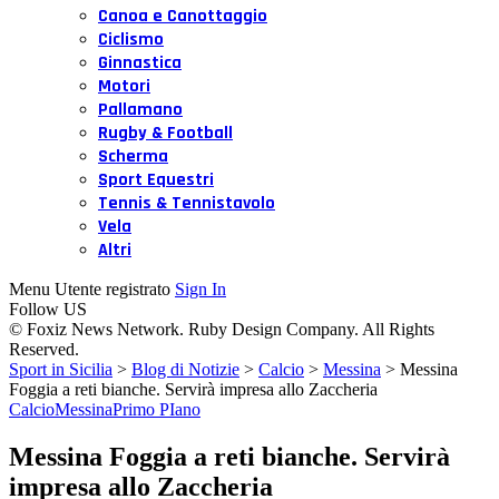
Canoa e Canottaggio
Ciclismo
Ginnastica
Motori
Pallamano
Rugby & Football
Scherma
Sport Equestri
Tennis & Tennistavolo
Vela
Altri
Menu Utente registrato
Sign In
Follow US
© Foxiz News Network. Ruby Design Company. All Rights
Reserved.
Sport in Sicilia
>
Blog di Notizie
>
Calcio
>
Messina
>
Messina
Foggia a reti bianche. Servirà impresa allo Zaccheria
Calcio
Messina
Primo PIano
Messina Foggia a reti bianche. Servirà
impresa allo Zaccheria