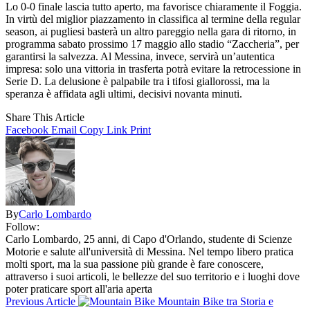
Lo 0-0 finale lascia tutto aperto, ma favorisce chiaramente il Foggia.
In virtù del miglior piazzamento in classifica al termine della regular
season, ai pugliesi basterà un altro pareggio nella gara di ritorno, in
programma sabato prossimo 17 maggio allo stadio “Zaccheria”, per
garantirsi la salvezza. Al Messina, invece, servirà un’autentica
impresa: solo una vittoria in trasferta potrà evitare la retrocessione in
Serie D. La delusione è palpabile tra i tifosi giallorossi, ma la
speranza è affidata agli ultimi, decisivi novanta minuti.
Share This Article
Facebook
Email
Copy Link
Print
By
Carlo Lombardo
Follow:
Carlo Lombardo, 25 anni, di Capo d'Orlando, studente di Scienze
Motorie e salute all'università di Messina. Nel tempo libero pratica
molti sport, ma la sua passione più grande è fare conoscere,
attraverso i suoi articoli, le bellezze del suo territorio e i luoghi dove
poter praticare sport all'aria aperta
Previous Article
Mountain Bike tra Storia e