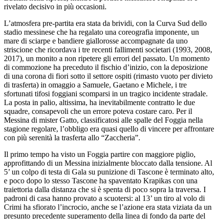
rivelato decisivo in più occasioni.
L’atmosfera pre-partita era stata da brividi, con la Curva Sud dello
stadio messinese che ha regalato una coreografia imponente, un
mare di sciarpe e bandiere giallorosse accompagnate da uno
striscione che ricordava i tre recenti fallimenti societari (1993, 2008,
2017), un monito a non ripetere gli errori del passato. Un momento
di commozione ha preceduto il fischio d’inizio, con la deposizione
di una corona di fiori sotto il settore ospiti (rimasto vuoto per divieto
di trasferta) in omaggio a Samuele, Gaetano e Michele, i tre
sfortunati tifosi foggiani scomparsi in un tragico incidente stradale.
La posta in palio, altissima, ha inevitabilmente contratto le due
squadre, consapevoli che un errore poteva costare caro. Per il
Messina di mister Gatto, classificatosi alle spalle del Foggia nella
stagione regolare, l’obbligo era quasi quello di vincere per affrontare
con più serenità la trasferta allo “Zaccheria”.
Il primo tempo ha visto un Foggia partire con maggiore piglio,
approfittando di un Messina inizialmente bloccato dalla tensione. Al
5’ un colpo di testa di Gala su punizione di Tascone è terminato alto,
e poco dopo lo stesso Tascone ha spaventato Krapikas con una
traiettoria dalla distanza che si è spenta di poco sopra la traversa. I
padroni di casa hanno provato a scuotersi: al 13’ un tiro al volo di
Crimi ha sfiorato l’incrocio, anche se l’azione era stata viziata da un
presunto precedente superamento della linea di fondo da parte del