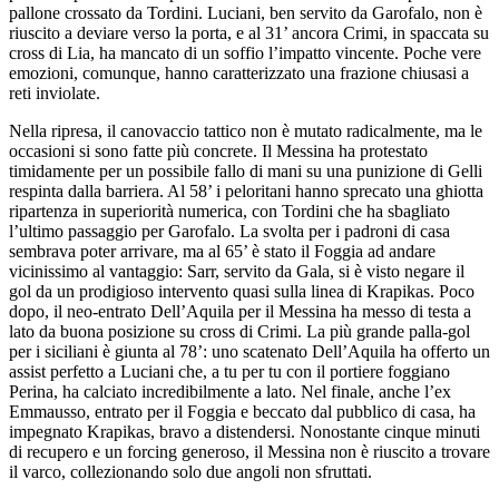
pallone crossato da Tordini. Luciani, ben servito da Garofalo, non è
riuscito a deviare verso la porta, e al 31’ ancora Crimi, in spaccata su
cross di Lia, ha mancato di un soffio l’impatto vincente. Poche vere
emozioni, comunque, hanno caratterizzato una frazione chiusasi a
reti inviolate.
Nella ripresa, il canovaccio tattico non è mutato radicalmente, ma le
occasioni si sono fatte più concrete. Il Messina ha protestato
timidamente per un possibile fallo di mani su una punizione di Gelli
respinta dalla barriera. Al 58’ i peloritani hanno sprecato una ghiotta
ripartenza in superiorità numerica, con Tordini che ha sbagliato
l’ultimo passaggio per Garofalo. La svolta per i padroni di casa
sembrava poter arrivare, ma al 65’ è stato il Foggia ad andare
vicinissimo al vantaggio: Sarr, servito da Gala, si è visto negare il
gol da un prodigioso intervento quasi sulla linea di Krapikas. Poco
dopo, il neo-entrato Dell’Aquila per il Messina ha messo di testa a
lato da buona posizione su cross di Crimi. La più grande palla-gol
per i siciliani è giunta al 78’: uno scatenato Dell’Aquila ha offerto un
assist perfetto a Luciani che, a tu per tu con il portiere foggiano
Perina, ha calciato incredibilmente a lato. Nel finale, anche l’ex
Emmausso, entrato per il Foggia e beccato dal pubblico di casa, ha
impegnato Krapikas, bravo a distendersi. Nonostante cinque minuti
di recupero e un forcing generoso, il Messina non è riuscito a trovare
il varco, collezionando solo due angoli non sfruttati.