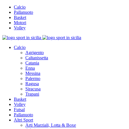
Calcio
Pallanuoto
Basket
Motori
Volley
Calcio
Agrigento
Caltanissetta
Catania
Enna
Messina
Palermo
Ragusa
Siracusa
Trapani
Basket
Volley
Futsal
Pallanuoto
Altri Sport
Arti Marziali, Lotta & Boxe