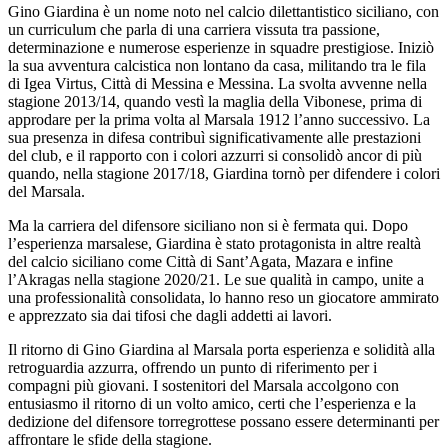
Gino Giardina è un nome noto nel calcio dilettantistico siciliano, con
un curriculum che parla di una carriera vissuta tra passione,
determinazione e numerose esperienze in squadre prestigiose. Iniziò
la sua avventura calcistica non lontano da casa, militando tra le fila
di Igea Virtus, Città di Messina e Messina. La svolta avvenne nella
stagione 2013/14, quando vestì la maglia della Vibonese, prima di
approdare per la prima volta al Marsala 1912 l’anno successivo. La
sua presenza in difesa contribuì significativamente alle prestazioni
del club, e il rapporto con i colori azzurri si consolidò ancor di più
quando, nella stagione 2017/18, Giardina tornò per difendere i colori
del Marsala.
Ma la carriera del difensore siciliano non si è fermata qui. Dopo
l’esperienza marsalese, Giardina è stato protagonista in altre realtà
del calcio siciliano come Città di Sant’Agata, Mazara e infine
l’Akragas nella stagione 2020/21. Le sue qualità in campo, unite a
una professionalità consolidata, lo hanno reso un giocatore ammirato
e apprezzato sia dai tifosi che dagli addetti ai lavori.
Il ritorno di Gino Giardina al Marsala porta esperienza e solidità alla
retroguardia azzurra, offrendo un punto di riferimento per i
compagni più giovani. I sostenitori del Marsala accolgono con
entusiasmo il ritorno di un volto amico, certi che l’esperienza e la
dedizione del difensore torregrottese possano essere determinanti per
affrontare le sfide della stagione.