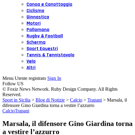
Canoa e Canottaggio
Ciclismo
Ginnastica
Motori
Pallamano
Rugby & Football
Scherma
Sport Equestri
Tennis & Tennistavolo
Vela
Altri
Menu Utente registrato
Sign In
Follow US
© Foxiz News Network. Ruby Design Company. All Rights
Reserved.
Sport in Sicilia
>
Blog di Notizie
>
Calcio
>
Trapani
>
Marsala, il
difensore Gino Giardina torna a vestire l’azzurro
Calcio
Trapani
Marsala, il difensore Gino Giardina torna
a vestire l’azzurro