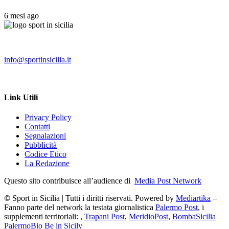
6 mesi ago
info@sportinsicilia.it
Link Utili
Privacy Policy
Contatti
Segnalazioni
Pubblicità
Codice Etico
La Redazione
Questo sito contribuisce all’audience di
Media Post Network
©
Sport in Sicilia | Tutti i diritti riservati. Powered by
Mediartika
–
Fanno parte del network la testata giornalistica
Palermo Post
, i
supplementi territoriali: ,
Trapani Post
,
MeridioPost
,
BombaSicilia
PalermoBio
Be in Sicily