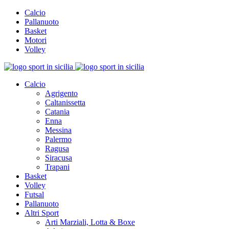
Calcio
Pallanuoto
Basket
Motori
Volley
Calcio
Agrigento
Caltanissetta
Catania
Enna
Messina
Palermo
Ragusa
Siracusa
Trapani
Basket
Volley
Futsal
Pallanuoto
Altri Sport
Arti Marziali, Lotta & Boxe