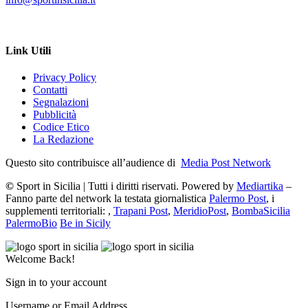
Link Utili
Privacy Policy
Contatti
Segnalazioni
Pubblicità
Codice Etico
La Redazione
Questo sito contribuisce all’audience di
Media Post Network
©
Sport in Sicilia | Tutti i diritti riservati. Powered by
Mediartika
–
Fanno parte del network la testata giornalistica
Palermo Post
, i
supplementi territoriali: ,
Trapani Post
,
MeridioPost
,
BombaSicilia
PalermoBio
Be in Sicily
Welcome Back!
Sign in to your account
Username or Email Address