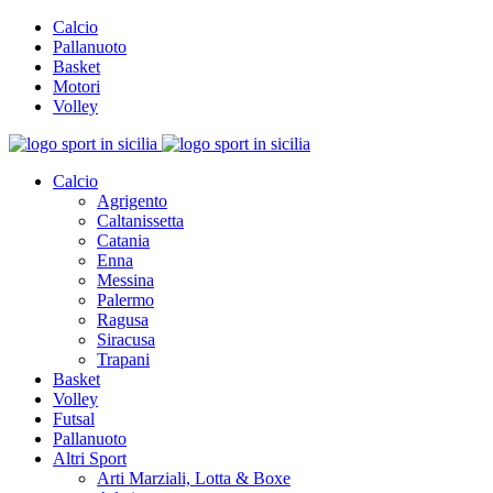
Calcio
Pallanuoto
Basket
Motori
Volley
Calcio
Agrigento
Caltanissetta
Catania
Enna
Messina
Palermo
Ragusa
Siracusa
Trapani
Basket
Volley
Futsal
Pallanuoto
Altri Sport
Arti Marziali, Lotta & Boxe