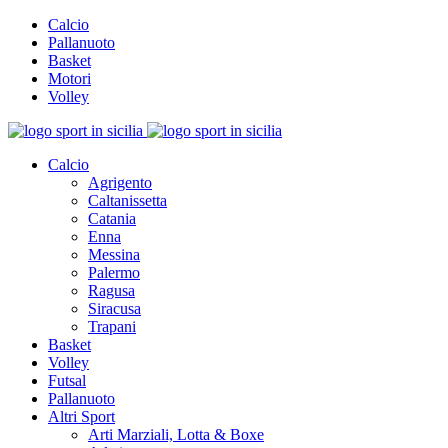
Calcio
Pallanuoto
Basket
Motori
Volley
Calcio
Agrigento
Caltanissetta
Catania
Enna
Messina
Palermo
Ragusa
Siracusa
Trapani
Basket
Volley
Futsal
Pallanuoto
Altri Sport
Arti Marziali, Lotta & Boxe