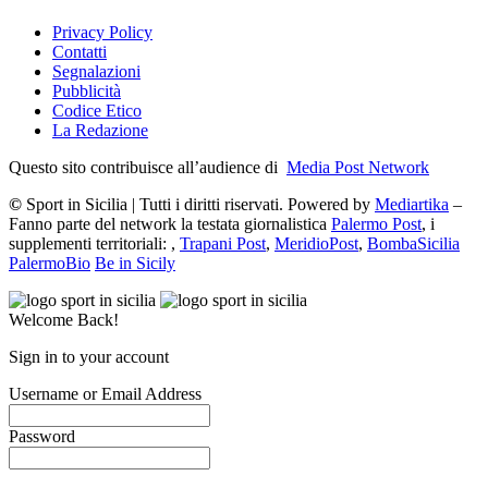
Privacy Policy
Contatti
Segnalazioni
Pubblicità
Codice Etico
La Redazione
Questo sito contribuisce all’audience di
Media Post Network
©
Sport in Sicilia | Tutti i diritti riservati. Powered by
Mediartika
–
Fanno parte del network la testata giornalistica
Palermo Post
, i
supplementi territoriali: ,
Trapani Post
,
MeridioPost
,
BombaSicilia
PalermoBio
Be in Sicily
Welcome Back!
Sign in to your account
Username or Email Address
Password