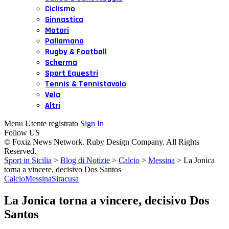
Ciclismo
Ginnastica
Motori
Pallamano
Rugby & Football
Scherma
Sport Equestri
Tennis & Tennistavolo
Vela
Altri
Menu Utente registrato
Sign In
Follow US
© Foxiz News Network. Ruby Design Company. All Rights
Reserved.
Sport in Sicilia
>
Blog di Notizie
>
Calcio
>
Messina
>
La Jonica
torna a vincere, decisivo Dos Santos
Calcio
Messina
Siracusa
La Jonica torna a vincere, decisivo Dos
Santos