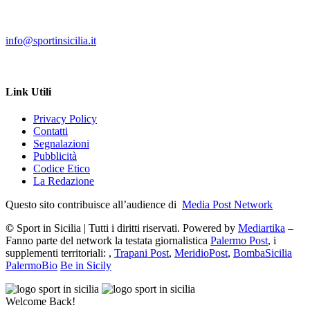
info@sportinsicilia.it
Link Utili
Privacy Policy
Contatti
Segnalazioni
Pubblicità
Codice Etico
La Redazione
Questo sito contribuisce all’audience di
Media Post Network
©
Sport in Sicilia | Tutti i diritti riservati. Powered by
Mediartika
–
Fanno parte del network la testata giornalistica
Palermo Post
, i
supplementi territoriali: ,
Trapani Post
,
MeridioPost
,
BombaSicilia
PalermoBio
Be in Sicily
Welcome Back!