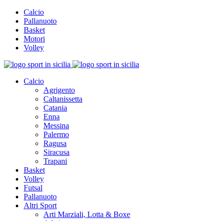
Calcio
Pallanuoto
Basket
Motori
Volley
Calcio
Agrigento
Caltanissetta
Catania
Enna
Messina
Palermo
Ragusa
Siracusa
Trapani
Basket
Volley
Futsal
Pallanuoto
Altri Sport
Arti Marziali, Lotta & Boxe