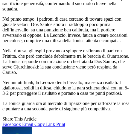
sacrificio e generosità, confermando il suo ruolo chiave nella
squadra.
Nel primo tempo, i padroni di casa cercano di trovare spazi con
giocate veloci. Dos Santos sfiora il raddoppio poco prima
dell’intervallo, su una punizione ben calibrata, ma il portiere
avversario si oppone. La Leonzio, invece, fatica a creare occasioni
pericolose, complice una difesa della Jonica attenta e compatta.
Nella ripresa, gli ospiti provano a spingere e sfiorano il pari con
Frittitta, che però conclude debolmente tra le braccia di Quartarone.
La Jonica risponde con un’azione orchestrata da Dos Santos, che
serve Gjurchinoski: la sua conclusione viene però respinta da
Caruso.
Nei minuti finali, la Leonzio tenta l’assalto, ma senza risultati. I
giallorossi, solidi in difesa, chiudono la gara schierandosi con un 5-
3-2 per proteggere il risultato e portano a casa tre punti preziosi.
La Jonica guarda ora al mercato di riparazione per rafforzare la rosa
e puntare a una seconda parte di stagione più competitiva.
Share This Article
Facebook
Email
Copy Link
Print