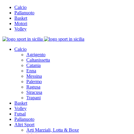
Calcio
Pallanuoto
Basket
Motori
Volley
Calcio
Agrigento
Caltanissetta
Catania
Enna
Messina
Palermo
Ragusa
Siracusa
Trapani
Basket
Volley
Futsal
Pallanuoto
Altri Sport
Arti Marziali, Lotta & Boxe