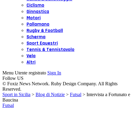
Ciclismo
Ginnastica
Motori
Pallamano
Rugby & Football
Scherma
Sport Equestri
Tennis & Tennistavolo
Vela
Altri
Menu Utente registrato
Sign In
Follow US
© Foxiz News Network. Ruby Design Company. All Rights
Reserved.
Sport in Sicilia
>
Blog di Notizie
>
Futsal
>
Intervista a Fortunato e
Baucina
Futsal