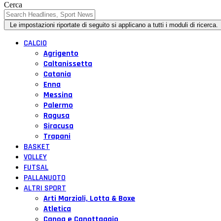
Cerca
CALCIO
Agrigento
Caltanissetta
Catania
Enna
Messina
Palermo
Ragusa
Siracusa
Trapani
BASKET
VOLLEY
FUTSAL
PALLANUOTO
ALTRI SPORT
Arti Marziali, Lotta & Boxe
Atletica
Canoa e Canottaggio