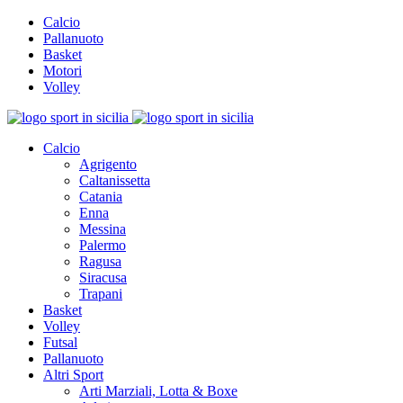
Calcio
Pallanuoto
Basket
Motori
Volley
Calcio
Agrigento
Caltanissetta
Catania
Enna
Messina
Palermo
Ragusa
Siracusa
Trapani
Basket
Volley
Futsal
Pallanuoto
Altri Sport
Arti Marziali, Lotta & Boxe