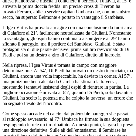
difesa giallorossa è riuscita a contenere il pericolo. Tuttavia, al 15’ è
arrivata la prima doccia fredda: un preciso cross di Tiveron ha
trovato Ferraro, abile a servire capitan Umbaca che, con un sinistro
secco, ha superato Belmonte e portato in vantaggio il Sambiase.
L’Igea Virtus ha provato a reagire con una conclusione da fuori area
di Calafiore al 21’, facilmente neutralizzata da Giuliani. Nonostante
lo svantaggio, gli ospiti hanno continuato a spingere e al 29’ hanno
sfiorato il pareggio, ma il portiere del Sambiase, Giuliani, è stato
protagonista di due parate decisive: prima sul tiro ravvicinato di Di
Piedi e poi su un destro a giro di Calafiore, diretto all’incrocio.
Nella ripresa, l’Igea Virtus è tornata in campo con maggiore
determinazione. Al 54’, Di Piedi ha provato un destro incrociato, ma
Giuliani, ancora una volta impeccabile, ha deviato in corner. Al 57’,
una punizione ben calciata da Carella ha sfiorato la traversa,
mostrando i tentativi insistenti degli ospiti di rientrare in partita. La
migliore occasione è arrivata al 65’, quando Di Piedi, solo davanti a
Giuliani, ha scelto la potenza ma ha colpito la traversa, un errore che
ha segnato l’esito dell’incontro.
Come spesso accade nel calcio, dal potenziale pareggio si è passati
al raddoppio avversario: al 77’ Umbaca ha firmato la sua doppietta
respingendo in rete un tiro ribattuto. A questo punto, la gara ha preso
una direzione definitiva. Sulle ali dell’entusiasmo, il Sambiase ha
trovato il terzo gol grazie a un’azione ben orchestrata: una rabona