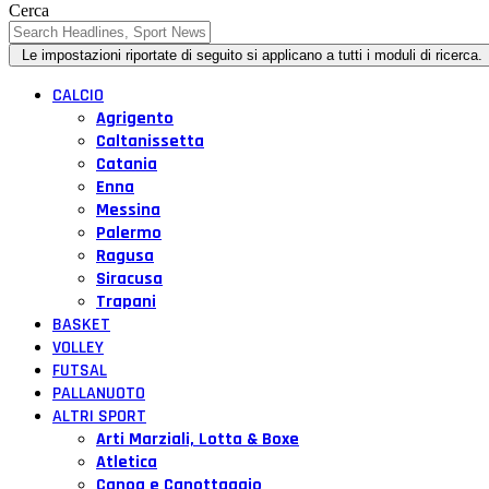
Cerca
CALCIO
Agrigento
Caltanissetta
Catania
Enna
Messina
Palermo
Ragusa
Siracusa
Trapani
BASKET
VOLLEY
FUTSAL
PALLANUOTO
ALTRI SPORT
Arti Marziali, Lotta & Boxe
Atletica
Canoa e Canottaggio