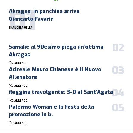
Akragas. in panchina arriva
Giancarlo Favarin
BY
ANGELA VELLA
Samake al 90esimo piega un’ottima
Akragas
2 ANNI AGO
Acireale Mauro Chianese è il Nuovo
Allenatore
2 ANNI AGO
Reggina travolgente: 3-0 al Sant’Agata
2 ANNI AGO
Palermo Woman e la festa della
promozione in b.
5 ANNI AGO