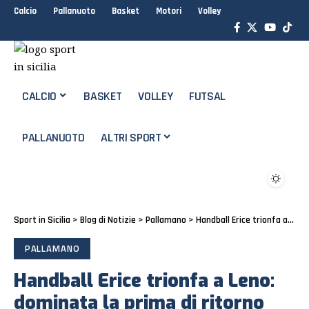
Calcio
Pallanuoto
Basket
Motori
Volley
CALCIO
BASKET
VOLLEY
FUTSAL
PALLANUOTO
ALTRI SPORT
Sport in Sicilia
>
Blog di Notizie
>
Pallamano
>
Handball Erice trionfa a Leno: dominata la prima di ritorno
PALLAMANO
Handball Erice trionfa a Leno:
dominata la prima di ritorno