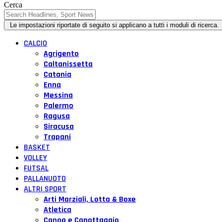
Cerca
CALCIO
Agrigento
Caltanissetta
Catania
Enna
Messina
Palermo
Ragusa
Siracusa
Trapani
BASKET
VOLLEY
FUTSAL
PALLANUOTO
ALTRI SPORT
Arti Marziali, Lotta & Boxe
Atletica
Canoa e Canottaggio