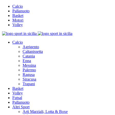
Calcio
Pallanuoto
Basket
Motori
Volley
Calcio
Agrigento
Caltanissetta
Catania
Enna
Messina
Palermo
Ragusa
Siracusa
Trapani
Basket
Volley
Futsal
Pallanuoto
Altri Sport
Arti Marziali, Lotta & Boxe