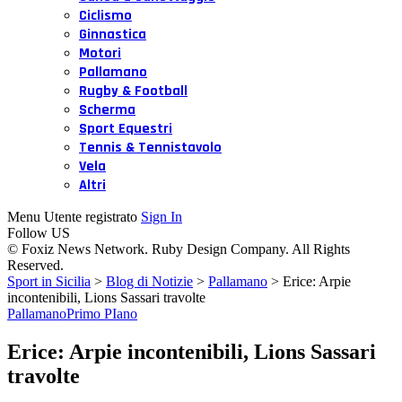
Ciclismo
Ginnastica
Motori
Pallamano
Rugby & Football
Scherma
Sport Equestri
Tennis & Tennistavolo
Vela
Altri
Menu Utente registrato
Sign In
Follow US
© Foxiz News Network. Ruby Design Company. All Rights
Reserved.
Sport in Sicilia
>
Blog di Notizie
>
Pallamano
>
Erice: Arpie
incontenibili, Lions Sassari travolte
Pallamano
Primo PIano
Erice: Arpie incontenibili, Lions Sassari
travolte