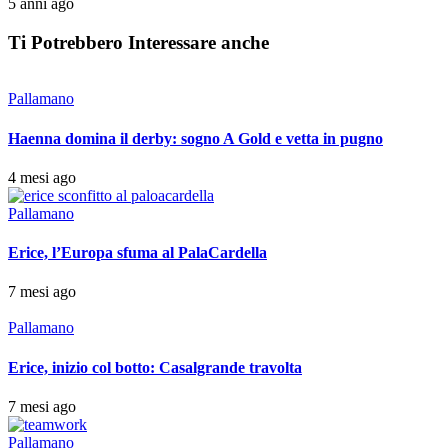
5 anni ago
Ti Potrebbero Interessare anche
Pallamano
Haenna domina il derby: sogno A Gold e vetta in pugno
4 mesi ago
Pallamano
Erice, l’Europa sfuma al PalaCardella
7 mesi ago
Pallamano
Erice, inizio col botto: Casalgrande travolta
7 mesi ago
Pallamano