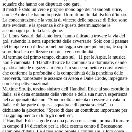
squadre che hanno ora disputato otto gare.
Il match è stato un vero e proprio monologo dell’Handball Erice,
con le Arpie che hanno imposto il loro ritmo fin dal fischio d’inizio.
La concentrazione e la voglia di vincere delle ragazze di Erice sono
state evidenti, e la speranza è che questa determinazione le
accompagni per tutta la stagione.
Le Lions Sassari, dal canto loro, hanno faticato a trovare la via del
gol, subendo la netta superiorità delle avversarie. Solo con il passare
del tempo e con il divario nel punteggio sempre più ampio, le ospiti
sono riuscite a realizzare con una certa continuità.
Al termine del primo tempo, chiuso sul +11 per le Arpie, la musica
non è cambiata. L’Handball Erice ha continuato a dominare, dando
spazio a tutte le ragazze a referto. Un successo netto e convincente,
che conferma la profondità e la competitività della panchina delle
neroverdi, nonostante le assenze di Ateba e Dalle Crode, impegnate
con le rispettive nazionali.
Maxime Struijs, terzino sinistro dell’Handball Erice al suo esordio in
Italia, si è detta entusiasta della vittoria e della sua nuova esperienza
nel campionato italiano. “Sono molto contenta di essere arrivata in
Italia e di far parte di questa squadra e di questa società”, ha
dichiarato la giocatrice. “Spero di dare un contributo importante per
il raggiungimento di tutti gli obiettivi”.
L’Handball Erice si gode ora una pausa consistente, prima di tornare
in campo il 14 dicembre per la sfida esterna contro il Bressanone
campione d’Italia. Le Arpie sono pronte a continuare la loro corsa