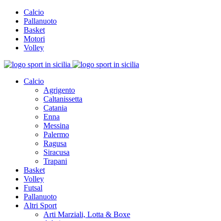
Calcio
Pallanuoto
Basket
Motori
Volley
Calcio
Agrigento
Caltanissetta
Catania
Enna
Messina
Palermo
Ragusa
Siracusa
Trapani
Basket
Volley
Futsal
Pallanuoto
Altri Sport
Arti Marziali, Lotta & Boxe