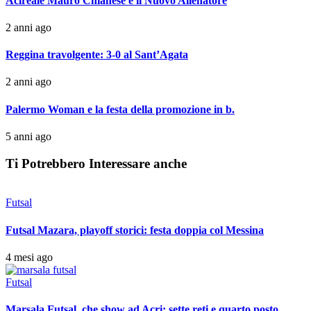
Acireale Mauro Chianese è il Nuovo Allenatore
2 anni ago
Reggina travolgente: 3-0 al Sant’Agata
2 anni ago
Palermo Woman e la festa della promozione in b.
5 anni ago
Ti Potrebbero Interessare anche
Futsal
Futsal Mazara, playoff storici: festa doppia col Messina
4 mesi ago
Futsal
Marsala Futsal, che show ad Acri: sette reti e quarto posto