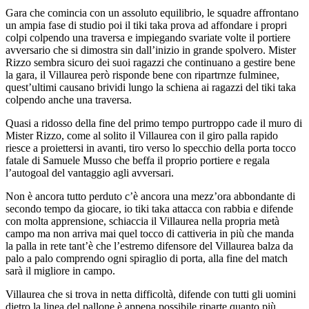
Gara che comincia con un assoluto equilibrio, le squadre affrontano
un ampia fase di studio poi il tiki taka prova ad affondare i propri
colpi colpendo una traversa e impiegando svariate volte il portiere
avversario che si dimostra sin dall’inizio in grande spolvero. Mister
Rizzo sembra sicuro dei suoi ragazzi che continuano a gestire bene
la gara, il Villaurea però risponde bene con ripartrnze fulminee,
quest’ultimi causano brividi lungo la schiena ai ragazzi del tiki taka
colpendo anche una traversa.
Quasi a ridosso della fine del primo tempo purtroppo cade il muro di
Mister Rizzo, come al solito il Villaurea con il giro palla rapido
riesce a proiettersi in avanti, tiro verso lo specchio della porta tocco
fatale di Samuele Musso che beffa il proprio portiere e regala
l’autogoal del vantaggio agli avversari.
Non è ancora tutto perduto c’è ancora una mezz’ora abbondante di
secondo tempo da giocare, io tiki taka attacca con rabbia e difende
con molta apprensione, schiaccia il Villaurea nella propria metà
campo ma non arriva mai quel tocco di cattiveria in più che manda
la palla in rete tant’è che l’estremo difensore del Villaurea balza da
palo a palo comprendo ogni spiraglio di porta, alla fine del match
sarà il migliore in campo.
Villaurea che si trova in netta difficoltà, difende con tutti gli uomini
dietro la linea del pallone è appena possibile riparte quanto più