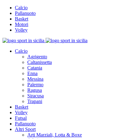
Calcio
Pallanuoto
Basket
Motori
Volley
Calcio
Agrigento
Caltanissetta
Catania
Enna
Messina
Palermo
Ragusa
Siracusa
Trapani
Basket
Volley
Futsal
Pallanuoto
Altri Sport
Arti Marziali, Lotta & Boxe