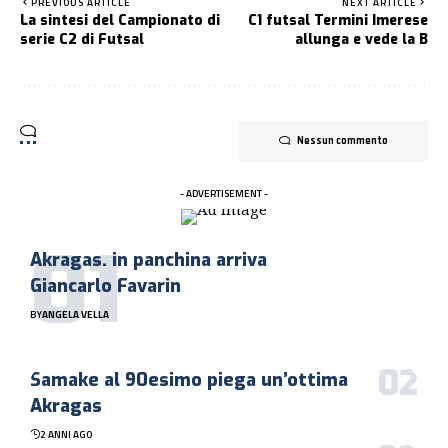
PREVIOUS ARTICLE
NEXT ARTICLE
La sintesi del Campionato di
C1 futsal Termini Imerese
serie C2 di Futsal
allunga e vede la B
Nessun commento
- ADVERTISEMENT -
Akragas. in panchina arriva
Giancarlo Favarin
BY
ANGELA VELLA
Samake al 90esimo piega un’ottima
Akragas
2 ANNI AGO