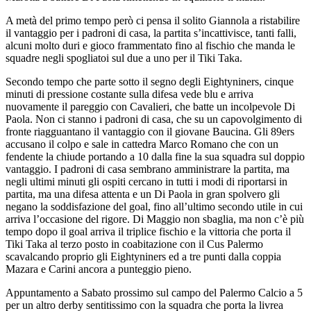
A metà del primo tempo però ci pensa il solito Giannola a ristabilire
il vantaggio per i padroni di casa, la partita s’incattivisce, tanti falli,
alcuni molto duri e gioco frammentato fino al fischio che manda le
squadre negli spogliatoi sul due a uno per il Tiki Taka.
Secondo tempo che parte sotto il segno degli Eightyniners, cinque
minuti di pressione costante sulla difesa vede blu e arriva
nuovamente il pareggio con Cavalieri, che batte un incolpevole Di
Paola. Non ci stanno i padroni di casa, che su un capovolgimento di
fronte riagguantano il vantaggio con il giovane Baucina. Gli 89ers
accusano il colpo e sale in cattedra Marco Romano che con un
fendente la chiude portando a 10 dalla fine la sua squadra sul doppio
vantaggio. I padroni di casa sembrano amministrare la partita, ma
negli ultimi minuti gli ospiti cercano in tutti i modi di riportarsi in
partita, ma una difesa attenta e un Di Paola in gran spolvero gli
negano la soddisfazione del goal, fino all’ultimo secondo utile in cui
arriva l’occasione del rigore. Di Maggio non sbaglia, ma non c’è più
tempo dopo il goal arriva il triplice fischio e la vittoria che porta il
Tiki Taka al terzo posto in coabitazione con il Cus Palermo
scavalcando proprio gli Eightyniners ed a tre punti dalla coppia
Mazara e Carini ancora a punteggio pieno.
Appuntamento a Sabato prossimo sul campo del Palermo Calcio a 5
per un altro derby sentitissimo con la squadra che porta la livrea