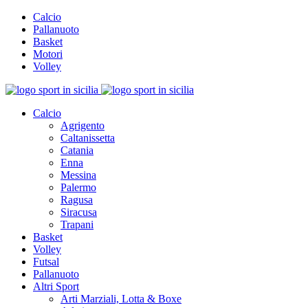
Calcio
Pallanuoto
Basket
Motori
Volley
Calcio
Agrigento
Caltanissetta
Catania
Enna
Messina
Palermo
Ragusa
Siracusa
Trapani
Basket
Volley
Futsal
Pallanuoto
Altri Sport
Arti Marziali, Lotta & Boxe