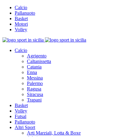
Calcio
Pallanuoto
Basket
Motori
Volley
Calcio
Agrigento
Caltanissetta
Catania
Enna
Messina
Palermo
Ragusa
Siracusa
Trapani
Basket
Volley
Futsal
Pallanuoto
Altri Sport
Arti Marziali, Lotta & Boxe