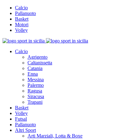
Calcio
Pallanuoto
Basket
Motori
Volley
Calcio
Agrigento
Caltanissetta
Catania
Enna
Messina
Palermo
Ragusa
Siracusa
Trapani
Basket
Volley
Futsal
Pallanuoto
Altri Sport
Arti Marziali, Lotta & Boxe