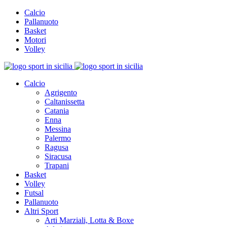
Calcio
Pallanuoto
Basket
Motori
Volley
Calcio
Agrigento
Caltanissetta
Catania
Enna
Messina
Palermo
Ragusa
Siracusa
Trapani
Basket
Volley
Futsal
Pallanuoto
Altri Sport
Arti Marziali, Lotta & Boxe