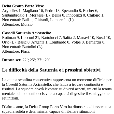
Delta Group Porto Viro:
Arguelles 1, Magliano 16, Pedro 13, Sperandio 8, Eccher 6,
Santambrogio 1, Morgese (L), Bellia 0, Innocenzi 0, Chiloiro 1.
Non entrati: Ballan, Ghirardi, Lamprecht (L).
Allenatore: Morato.
Cosedil Saturnia Acicastello:
Rottman 9, Lucconi 21, Bartolucci 7, Saitta 2, Manavi 10, Bossi 10,
Orto (L), Basic 0, Argenta 1, Lombardo 0, Volpe 0, Bernardis 0.
Non entrati: Bartolini (L).
Allenatore: Placì.
Durata set:
22’; 25’; 27’; 29’.
Le difficoltà della Saturnia e i prossimi obiettivi
La quinta sconfitta consecutiva rappresenta un momento difficile per
la Cosedil Saturnia Acicastello, che fatica a trovare continuità e
risultati. La squadra dovrà lavorare su diversi aspetti, tra cui la tenuta
mentale nei momenti decisivi e la capacità di gestire il vantaggio nei
set iniziali.
D’altro canto, la Delta Group Porto Viro ha dimostrato di essere una
squadra solida e determinata, capace di ribaltare situazioni