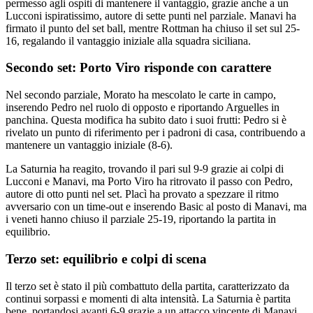
permesso agli ospiti di mantenere il vantaggio, grazie anche a un
Lucconi ispiratissimo, autore di sette punti nel parziale. Manavi ha
firmato il punto del set ball, mentre Rottman ha chiuso il set sul 25-
16, regalando il vantaggio iniziale alla squadra siciliana.
Secondo set: Porto Viro risponde con carattere
Nel secondo parziale, Morato ha mescolato le carte in campo,
inserendo Pedro nel ruolo di opposto e riportando Arguelles in
panchina. Questa modifica ha subito dato i suoi frutti: Pedro si è
rivelato un punto di riferimento per i padroni di casa, contribuendo a
mantenere un vantaggio iniziale (8-6).
La Saturnia ha reagito, trovando il pari sul 9-9 grazie ai colpi di
Lucconi e Manavi, ma Porto Viro ha ritrovato il passo con Pedro,
autore di otto punti nel set. Placì ha provato a spezzare il ritmo
avversario con un time-out e inserendo Basic al posto di Manavi, ma
i veneti hanno chiuso il parziale 25-19, riportando la partita in
equilibrio.
Terzo set: equilibrio e colpi di scena
Il terzo set è stato il più combattuto della partita, caratterizzato da
continui sorpassi e momenti di alta intensità. La Saturnia è partita
bene, portandosi avanti 6-9 grazie a un attacco vincente di Manavi.