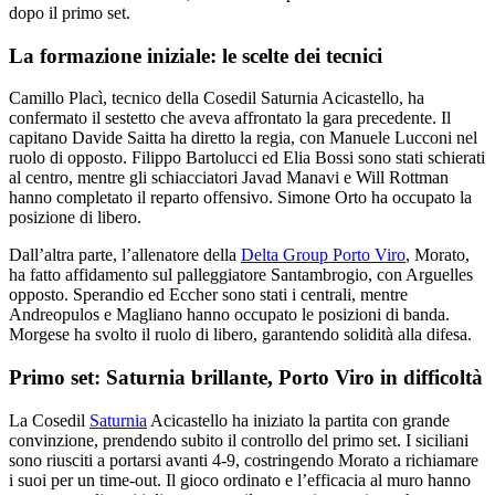
dopo il primo set.
La formazione iniziale: le scelte dei tecnici
Camillo Placì, tecnico della Cosedil Saturnia Acicastello, ha
confermato il sestetto che aveva affrontato la gara precedente. Il
capitano Davide Saitta ha diretto la regia, con Manuele Lucconi nel
ruolo di opposto. Filippo Bartolucci ed Elia Bossi sono stati schierati
al centro, mentre gli schiacciatori Javad Manavi e Will Rottman
hanno completato il reparto offensivo. Simone Orto ha occupato la
posizione di libero.
Dall’altra parte, l’allenatore della
Delta Group Porto Viro
, Morato,
ha fatto affidamento sul palleggiatore Santambrogio, con Arguelles
opposto. Sperandio ed Eccher sono stati i centrali, mentre
Andreopulos e Magliano hanno occupato le posizioni di banda.
Morgese ha svolto il ruolo di libero, garantendo solidità alla difesa.
Primo set: Saturnia brillante, Porto Viro in difficoltà
La Cosedil
Saturnia
Acicastello ha iniziato la partita con grande
convinzione, prendendo subito il controllo del primo set. I siciliani
sono riusciti a portarsi avanti 4-9, costringendo Morato a richiamare
i suoi per un time-out. Il gioco ordinato e l’efficacia al muro hanno