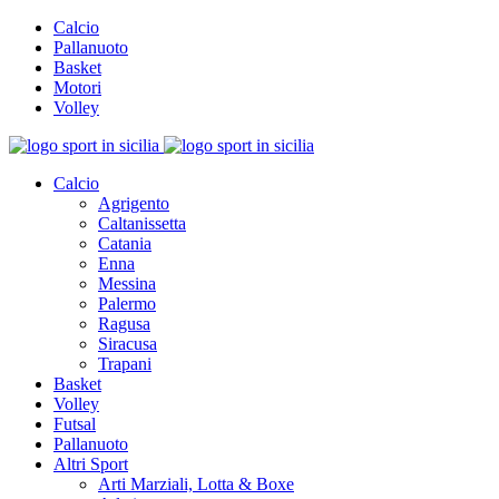
Calcio
Pallanuoto
Basket
Motori
Volley
Calcio
Agrigento
Caltanissetta
Catania
Enna
Messina
Palermo
Ragusa
Siracusa
Trapani
Basket
Volley
Futsal
Pallanuoto
Altri Sport
Arti Marziali, Lotta & Boxe