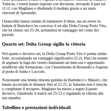
Tuttavia, i veneti hanno risposto con decisione, trovando il pari sul
11-11 con Magliano e ribaltando il risultato grazie a un muro
vincente di Sperandio.
I biancoblu hanno tentato di mantenere il ritmo, ma un errore in
battuta di Bartolucci ha concesso il set alla Delta Group Porto Viro,
che ha chiuso sul 25-20, portandosi in vantaggio nel conto dei
parziali.
Quarto set: Delta Group sigilla la vittoria
Nel quarto e decisivo set, la Delta Group Porto Viro è partita subito
forte, accumulando un vantaggio significativo (5-2). Placì ha tentato
di arginare la fuga dei veneti chiamando un time-out e apportando
modifiche alla formazione, con l’inserimento di Bernardis e Argenta
al posto di Saitta e Lucconi.
Nonostante una timida rimonta guidata da Bartolucci e Manavi, che
hanno accorciato le distanze fino al 22-21, la Saturnia non è riuscita
a completare il recupero. Magliano ha messo a segno il punto
decisivo, chiudendo il match sul 25-23 e regalando la vittoria alla
sua squadra.
Tabellino e prestazioni individuali