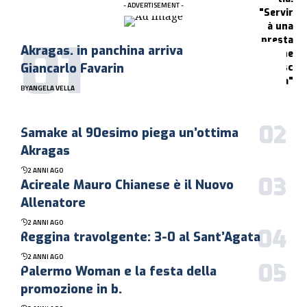
- ADVERTISEMENT -
Akragas. in panchina arriva
Giancarlo Favarin
BY
ANGELA VELLA
Samake al 90esimo piega un’ottima
Akragas
2 ANNI AGO
Acireale Mauro Chianese è il Nuovo
Allenatore
2 ANNI AGO
Reggina travolgente: 3-0 al Sant’Agata
2 ANNI AGO
Palermo Woman e la festa della
promozione in b.