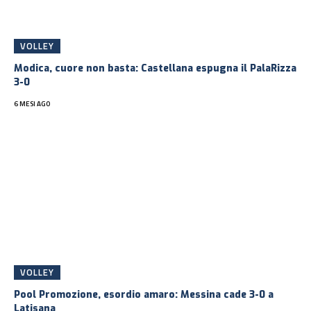
VOLLEY
Modica, cuore non basta: Castellana espugna il PalaRizza
3-0
6 MESI AGO
VOLLEY
Pool Promozione, esordio amaro: Messina cade 3-0 a
Latisana