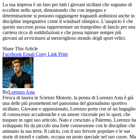
La sua impresa è un faro per tutti i giovani siciliani che sognano di
eccellere nello sport, dimostrando che con impegno e
determinazione si possono raggiungere traguardi ambiziosi anche in
discipline impegnative come il windsurf olimpico. L’auspicio è che
questo successo possa rappresentare un trampolino di lancio per una
carriera ricca di soddisfazioni e che possa ispirare sempre più
giovani ad avvicinarsi al meraviglioso mondo degli sport velici.
Share This Article
Facebook
Email
Copy Link
Print
By
Lorenzo Asta
Fresca di laurea in Scienze Motorie, la penna di Lorenzo Asta è già
una delle più promettenti nel panorama del giornalismo sportivo
siciliano. Giovane e appassionato, Lorenzo porta con sé un bagaglio
di conoscenze accademiche e un amore viscerale per lo sport, che
traspare in ogni suo articolo. Nato e cresciuto a Palermo, Lorenzo ha
sviluppato fin da piccolo una forte connessione con le discipline che
animano la sua terra. Il calcio, con il suo fervore popolare e le sue
storie di trionfi e cadute, occupa un posto speciale nel suo cuore. Ma