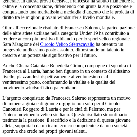
generale. In questa prova decisiva, Francesca ha saputo mantenere la
calma e la concentrazione, difendendo con grinta la sua posizione e
conquistando una meritatissima medaglia d’argento che la proietta di
diritto tra le migliori giovani windsurfer a livello mondiale.
Oltre all’eccezionale risultato di Francesca Salerno, la partecipazione
delle altre atlete siciliane nella categoria Under 19 ha contribuito a
rendere ancora più positivo il bilancio per lo sport velico regionale.
Sara Mangione del
Circolo Velico Sferracavallo
ha ottenuto un
pregevole undicesimo posto assoluto, dimostrando un talento in
crescita e un potenziale significativo per il futuro.
Anche Chiara Catania e Benedetta Cirino, compagne di squadra di
Francesca al Lauria, hanno ben figurato in un contesto di altissimo
livello, piazzandosi rispettivamente al ventunesimo e al
ventitreesimo posto, confermando la vitalità e la qualità del
movimento windsurfistico palermitano.
L’argento conquistato da Francesca Salerno rappresenta un motivo
di immensa gioia e di grande orgoglio non solo per il Circolo
Canottieri Roggero di Lauria e per la città di Palermo, ma per
l’intero movimento velico siciliano. Questo risultato straordinario
testimonia la passione, il sacrificio e la dedizione di questa giovane
atleta, supportata da un team tecnico competente e da una società
sportiva che crede nei propri giovani talenti.