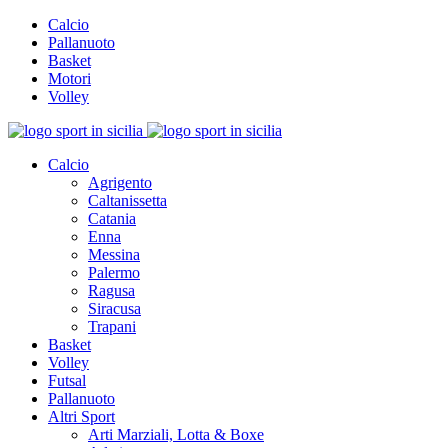
Calcio
Pallanuoto
Basket
Motori
Volley
Calcio
Agrigento
Caltanissetta
Catania
Enna
Messina
Palermo
Ragusa
Siracusa
Trapani
Basket
Volley
Futsal
Pallanuoto
Altri Sport
Arti Marziali, Lotta & Boxe