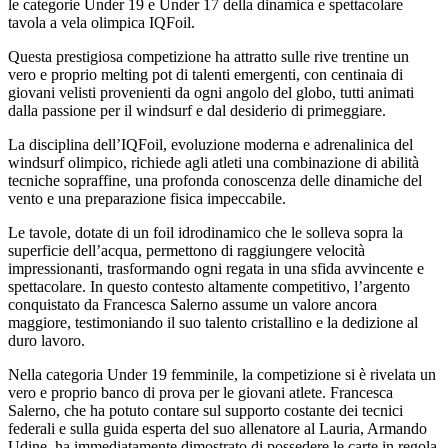
le categorie Under 19 e Under 17 della dinamica e spettacolare
tavola a vela olimpica IQFoil.
Questa prestigiosa competizione ha attratto sulle rive trentine un
vero e proprio melting pot di talenti emergenti, con centinaia di
giovani velisti provenienti da ogni angolo del globo, tutti animati
dalla passione per il windsurf e dal desiderio di primeggiare.
La disciplina dell’IQFoil, evoluzione moderna e adrenalinica del
windsurf olimpico, richiede agli atleti una combinazione di abilità
tecniche sopraffine, una profonda conoscenza delle dinamiche del
vento e una preparazione fisica impeccabile.
Le tavole, dotate di un foil idrodinamico che le solleva sopra la
superficie dell’acqua, permettono di raggiungere velocità
impressionanti, trasformando ogni regata in una sfida avvincente e
spettacolare. In questo contesto altamente competitivo, l’argento
conquistato da Francesca Salerno assume un valore ancora
maggiore, testimoniando il suo talento cristallino e la dedizione al
duro lavoro.
Nella categoria Under 19 femminile, la competizione si è rivelata un
vero e proprio banco di prova per le giovani atlete. Francesca
Salerno, che ha potuto contare sul supporto costante dei tecnici
federali e sulla guida esperta del suo allenatore al Lauria, Armando
Udine, ha immediatamente dimostrato di possedere le carte in regola