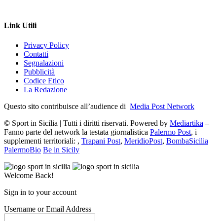
Link Utili
Privacy Policy
Contatti
Segnalazioni
Pubblicità
Codice Etico
La Redazione
Questo sito contribuisce all’audience di
Media Post Network
©
Sport in Sicilia | Tutti i diritti riservati. Powered by
Mediartika
–
Fanno parte del network la testata giornalistica
Palermo Post
, i
supplementi territoriali: ,
Trapani Post
,
MeridioPost
,
BombaSicilia
PalermoBio
Be in Sicily
Welcome Back!
Sign in to your account
Username or Email Address