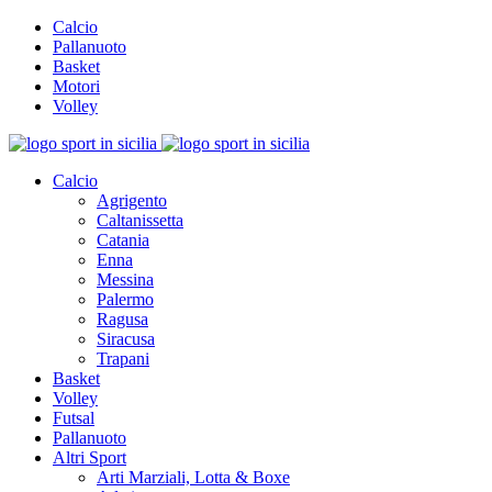
Calcio
Pallanuoto
Basket
Motori
Volley
Calcio
Agrigento
Caltanissetta
Catania
Enna
Messina
Palermo
Ragusa
Siracusa
Trapani
Basket
Volley
Futsal
Pallanuoto
Altri Sport
Arti Marziali, Lotta & Boxe