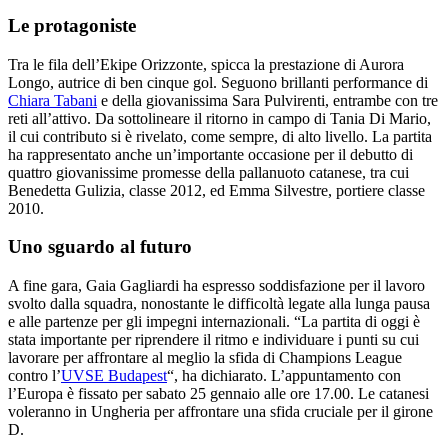
Le protagoniste
Tra le fila dell’Ekipe Orizzonte, spicca la prestazione di Aurora
Longo, autrice di ben cinque gol. Seguono brillanti performance di
Chiara Tabani
e della giovanissima Sara Pulvirenti, entrambe con tre
reti all’attivo. Da sottolineare il ritorno in campo di Tania Di Mario,
il cui contributo si è rivelato, come sempre, di alto livello. La partita
ha rappresentato anche un’importante occasione per il debutto di
quattro giovanissime promesse della pallanuoto catanese, tra cui
Benedetta Gulizia, classe 2012, ed Emma Silvestre, portiere classe
2010.
Uno sguardo al futuro
A fine gara, Gaia Gagliardi ha espresso soddisfazione per il lavoro
svolto dalla squadra, nonostante le difficoltà legate alla lunga pausa
e alle partenze per gli impegni internazionali. “La partita di oggi è
stata importante per riprendere il ritmo e individuare i punti su cui
lavorare per affrontare al meglio la sfida di Champions League
contro l’
UVSE Budapest
“, ha dichiarato. L’appuntamento con
l’Europa è fissato per sabato 25 gennaio alle ore 17.00. Le catanesi
voleranno in Ungheria per affrontare una sfida cruciale per il girone
D.