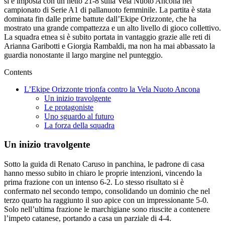
si è imposta con un netto 21-8 sulla Vela Nuoto Ancona nel
campionato di Serie A1 di pallanuoto femminile. La partita è stata
dominata fin dalle prime battute dall’Ekipe Orizzonte, che ha
mostrato una grande compattezza e un alto livello di gioco collettivo.
La squadra etnea si è subito portata in vantaggio grazie alle reti di
Arianna Garibotti e Giorgia Rambaldi, ma non ha mai abbassato la
guardia nonostante il largo margine nel punteggio.
Contents
L’Ekipe Orizzonte trionfa contro la Vela Nuoto Ancona
Un inizio travolgente
Le protagoniste
Uno sguardo al futuro
La forza della squadra
Un inizio travolgente
Sotto la guida di Renato Caruso in panchina, le padrone di casa
hanno messo subito in chiaro le proprie intenzioni, vincendo la
prima frazione con un intenso 6-2. Lo stesso risultato si è
confermato nel secondo tempo, consolidando un dominio che nel
terzo quarto ha raggiunto il suo apice con un impressionante 5-0.
Solo nell’ultima frazione le marchigiane sono riuscite a contenere
l’impeto catanese, portando a casa un parziale di 4-4.