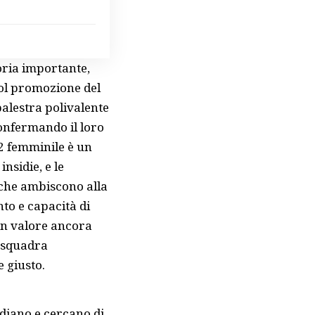
oria importante,
ol promozione del
palestra polivalente
confermando il loro
A2 femminile è un
sidie, e le
 che ambiscono alla
to e capacità di
 un valore ancora
a squadra
e giusto.
tudiano e cercano di