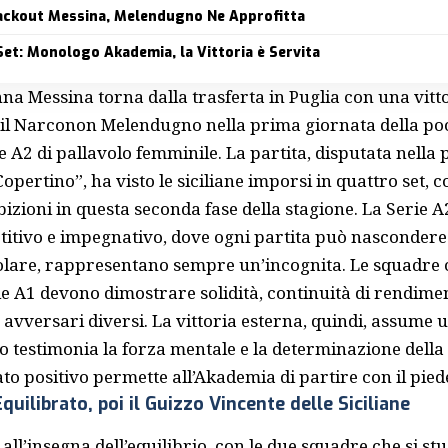
ackout Messina, Melendugno Ne Approfitta
et: Monologo Akademia, la Vittoria è Servita
Anna
Messina
torna dalla trasferta in Puglia con una vitt
il Narconon Melendugno nella prima giornata della po
 A2 di pallavolo femminile. La partita, disputata nella 
pertino”, ha visto le siciliane imporsi in quattro set, 
bizioni in questa seconda fase della stagione. La Serie 
tivo e impegnativo, dove ogni partita può nascondere in
icolare, rappresentano sempre un’incognita. Le squadre
e A1 devono dimostrare solidità, continuità di rendimen
 avversari diversi. La vittoria esterna, quindi, assume
o testimonia la forza mentale e la determinazione dell
ato positivo permette all’Akademia di partire con il pied
quilibrato, poi il Guizzo Vincente delle Siciliane
 all’insegna dell’equilibrio, con le due squadre che si s