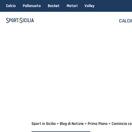
Calcio
Pallanuoto
Basket
Motori
Volley
CALCI
Sport in Sicilia
>
Blog di Notizie
>
Primo PIano
>
Comincia co