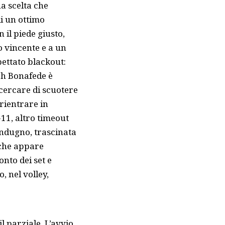
a scelta che
di un ottimo
il piede giusto,
o vincente e a un
ettato blackout:
ch Bonafede è
cercare di scuotere
 rientrare in
-11, altro timeout
endugno, trascinata
 che appare
nto dei set e
o, nel
volley
,
l parziale. L’avvio