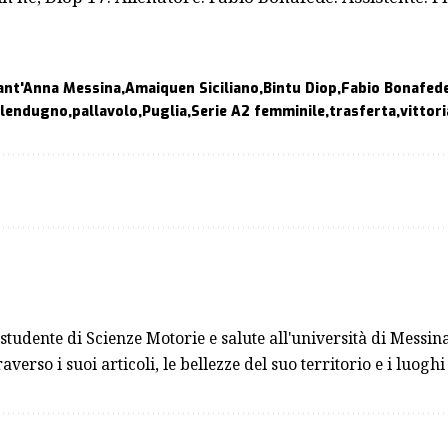
ant'Anna Messina
Amaiquen Siciliano
Bintu Diop
Fabio Bonafed
lendugno
pallavolo
Puglia
Serie A2 femminile
trasferta
vittori
udente di Scienze Motorie e salute all'università di Messina
verso i suoi articoli, le bellezze del suo territorio e i luogh