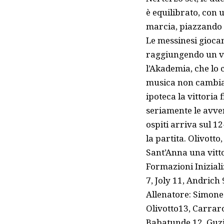
è equilibrato, con 
marcia, piazzando u
Le messinesi giocano
raggiungendo un van
l’Akademia, che lo 
musica non cambia:
ipoteca la vittoria
seriamente le avver
ospiti arriva sul 1
la partita. Olivotto
Sant’Anna una vitt
Formazioni Iniziali
7, Joly 11, Andrich 
Allenatore: Simone 
Olivotto13, Carraro
Babatunde 12, Guzin