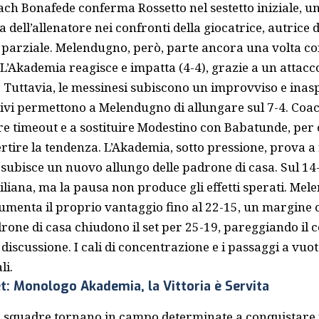
ach Bonafede conferma Rossetto nel sestetto iniziale, un
a dell’allenatore nei confronti della giocatrice, autrice 
parziale. Melendugno, però, parte ancora una volta con 
 L’Akademia reagisce e impatta (4-4), grazie a un attacc
 Tuttavia, le messinesi subiscono un improvviso e inasp
tivi permettono a Melendugno di allungare sul 7-4. Coa
re timeout e a sostituire Modestino con Babatunde, per 
ertire la tendenza. L’Akademia, sotto pressione, prova a
 subisce un nuovo allungo delle padrone di casa. Sul 14
iliana, ma la pausa non produce gli effetti sperati. Mel
aumenta il proprio vantaggio fino al 22-15, un margine
rone di casa chiudono il set per 25-19, pareggiando il co
 discussione. I cali di concentrazione e i passaggi a vuot
li.
t: Monologo Akademia, la Vittoria è Servita
ue squadre tornano in campo determinate a conquistare i