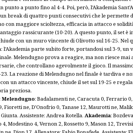
un punto a punto fino al 4-4. Poi, però, l’Akademia San
n break di quattro punti consecutivi che le permette di
 con maggiore scioltezza, efficacia in attacco e solidità
taggio rassicurante (10-20). A questo punto, il set è i
chiude con un muro vincente di Olivotto sul 16-25. Nel qu
 l’Akademia parte subito forte, portandosi sul 3-9, un 
 finale. Melendugno prova a reagire, ma non riesce mai 
sarie, che controllano agevolmente il gioco. Il massim
2-23. La reazione di Melendugno nel finale è tardiva e no
, con un attacco vincente, chiude il set sul 19-25 e regal
oria preziosa.
:
Melendugno
: Badalamenti ne, Caracuta 0, Ferrario 0,
9, Fioretti ne, D’Onofrio 0, Tanase 12, Maurotti ne, Malik
Giunta. Assistente: Andrea Rotella.
Akademia
: Bozdeva
 4, Modestino 4, Vernon 2, Rossetto 9, Mason 12, Trevisio
 ne, Diop 17. Allenatore: Fabio Bonafede. Assistente: F