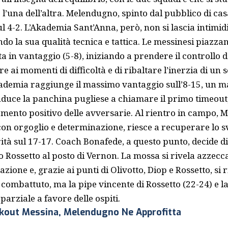
l’una dell’altra. Melendugno, spinto dal pubblico di cas
ul 4-2. L’Akademia Sant’Anna, però, non si lascia intimid
o la sua qualità tecnica e tattica. Le messinesi piazza
a in vantaggio (5-8), iniziando a prendere il controllo de
re ai momenti di difficoltà e di ribaltare l’inerzia di un s
ademia raggiunge il massimo vantaggio sull’8-15, un m
nduce la panchina pugliese a chiamare il primo timeout,
mento positivo delle avversarie. Al rientro in campo,
, con orgoglio e determinazione, riesce a recuperare lo 
ità sul 17-17. Coach Bonafede, a questo punto, decide 
 Rossetto al posto di Vernon. La mossa si rivela azzecc
zione e, grazie ai punti di Olivotto, Diop e Rossetto, si 
t è combattuto, ma la pipe vincente di Rossetto (22-24) e l
parziale a favore delle ospiti.
ckout Messina, Melendugno Ne Approfitta