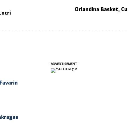
Orlandina Basket, Cuo
Locri
- ADVERTISEMENT -
 Favarin
Akragas