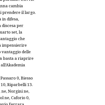
t’Anna cambia
 prendere il largo.
 in difesa,
n discesa per
arto set, la
vantaggio che
a impensierire
o vantaggio delle
n basta a riaprire
a all’Akademia
 Passaro 0, Biesso
 10, Riparbelli 13.
 ne, Norgini ne,
l ne, Caforio 0,
lavio Ferrara.