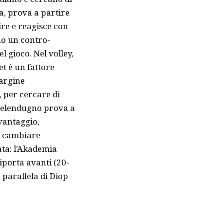
a, prova a partire
ire e reagisce con
no un contro-
l gioco. Nel volley,
et è un fattore
argine
 per cercare di
 Melendugno prova a
svantaggio,
di cambiare
ata: l’Akademia
riporta avanti (20-
a parallela di Diop