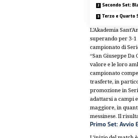
Secondo Set: Bl
Terzo e Quarto S
L’Akademia Sant’
superando per 3-1 
campionato di Serie
“San Giuseppe Da Co
valore e le loro am
campionato competi
trasferte, in part
promozione in Seri
adattarsi a campi e
maggiore, in quant
messinese. Il risult
Primo Set: Avvio E
L’inizio del match è