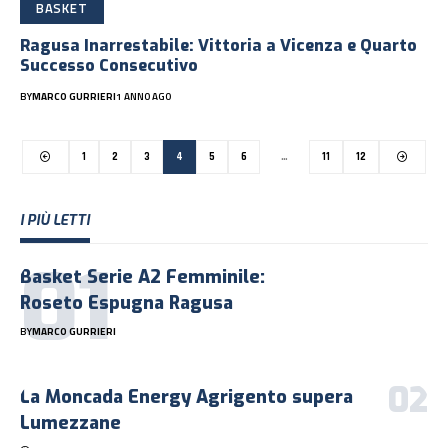
BASKET
Ragusa Inarrestabile: Vittoria a Vicenza e Quarto
Successo Consecutivo
BY
MARCO GURRIERI
1 ANNO AGO
1
2
3
4
5
6
…
11
12
I PIÙ LETTI
Basket Serie A2 Femminile:
Roseto Espugna Ragusa
BY
MARCO GURRIERI
La Moncada Energy Agrigento supera
Lumezzane