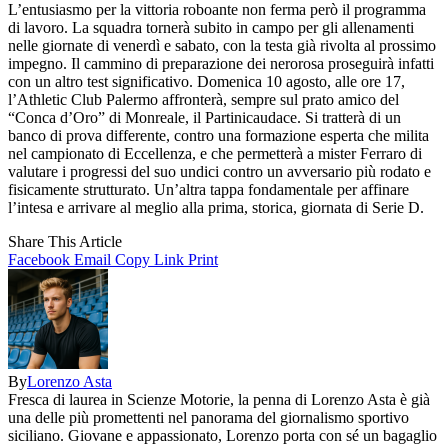
L’entusiasmo per la vittoria roboante non ferma però il programma
di lavoro. La squadra tornerà subito in campo per gli allenamenti
nelle giornate di venerdì e sabato, con la testa già rivolta al prossimo
impegno. Il cammino di preparazione dei nerorosa proseguirà infatti
con un altro test significativo. Domenica 10 agosto, alle ore 17,
l’Athletic Club Palermo affronterà, sempre sul prato amico del
“Conca d’Oro” di Monreale, il Partinicaudace. Si tratterà di un
banco di prova differente, contro una formazione esperta che milita
nel campionato di Eccellenza, e che permetterà a mister Ferraro di
valutare i progressi del suo undici contro un avversario più rodato e
fisicamente strutturato. Un’altra tappa fondamentale per affinare
l’intesa e arrivare al meglio alla prima, storica, giornata di Serie D.
Share This Article
Facebook
Email
Copy Link
Print
By
Lorenzo Asta
Fresca di laurea in Scienze Motorie, la penna di Lorenzo Asta è già
una delle più promettenti nel panorama del giornalismo sportivo
siciliano. Giovane e appassionato, Lorenzo porta con sé un bagaglio