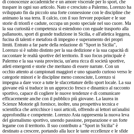
di conoscenze accademiche e un amore viscerale per lo sport, che
traspare in ogni suo articolo. Nato e cresciuto a Palermo, Lorenzo ha
sviluppato fin da piccolo una forte connessione con le discipline che
animano la sua terra. Il calcio, con il suo fervore popolare e le sue
storie di trionfi e cadute, occupa un posto speciale nel suo cuore. Ma
la sua curiosità e competenza si estendono con eguale trasporto alla
pallanuoto, sport di grande tradizione in Sicilia, e all'atletica leggera,
fucina di talenti e metafora di impegno e superamento dei propri
limiti. Entrato a far parte della redazione di "Sport in Sicilia",
Lorenzo si è subito distinto per la sua dedizione e la sua capacità di
raccontare le realtà sportive del territorio. Il suo focus principale è
Palermo e la sua vasta provincia, un'area ricca di società sportive,
atleti emergenti e storie che meritano di essere narrate. Con un
occhio attento ai campionati maggiori e uno sguardo curioso verso le
categorie minori e le discipline meno conosciute, Lorenzo si
impegna a dare voce a tutte le sfaccettature dello sport locale. La sua
giovane età si traduce in un approccio fresco e dinamico al racconto
sportivo, capace di cogliere le nuove tendenze e di comunicare
efficacemente anche con il pubblico più giovane. La laurea in
Scienze Motorie gli fornisce, inoltre, una prospettiva tecnica e
scientifica che arricchisce i suoi articoli, offrendo ai lettori un'analisi
approfondita e competente. Lorenzo Asta rappresenta la nuova leva
del giornalismo sportivo, unendo passione, preparazione e un forte
legame con il territorio. Il suo contributo a "Sport in Sicilia" è
destinato a crescere, portando alla luce le tante eccellenze e le sfide