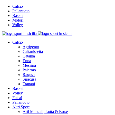
Calcio
Pallanuoto
Basket
Motori
Volley
Calcio
Agrigento
Caltanissetta
Catania
Enna
Messina
Palermo
Ragusa
Siracusa
Trapani
Basket
Volley
Futsal
Pallanuoto
Altri Sport
Arti Marziali, Lotta & Boxe