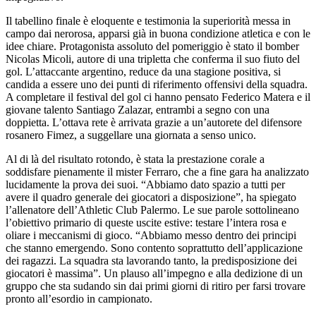
Il tabellino finale è eloquente e testimonia la superiorità messa in
campo dai nerorosa, apparsi già in buona condizione atletica e con le
idee chiare. Protagonista assoluto del pomeriggio è stato il bomber
Nicolas Micoli, autore di una tripletta che conferma il suo fiuto del
gol. L’attaccante argentino, reduce da una stagione positiva, si
candida a essere uno dei punti di riferimento offensivi della squadra.
A completare il festival del gol ci hanno pensato Federico Matera e il
giovane talento Santiago Zalazar, entrambi a segno con una
doppietta. L’ottava rete è arrivata grazie a un’autorete del difensore
rosanero Fimez, a suggellare una giornata a senso unico.
Al di là del risultato rotondo, è stata la prestazione corale a
soddisfare pienamente il mister Ferraro, che a fine gara ha analizzato
lucidamente la prova dei suoi. “Abbiamo dato spazio a tutti per
avere il quadro generale dei giocatori a disposizione”, ha spiegato
l’allenatore dell’Athletic Club Palermo. Le sue parole sottolineano
l’obiettivo primario di queste uscite estive: testare l’intera rosa e
oliare i meccanismi di gioco. “Abbiamo messo dentro dei principi
che stanno emergendo. Sono contento soprattutto dell’applicazione
dei ragazzi. La squadra sta lavorando tanto, la predisposizione dei
giocatori è massima”. Un plauso all’impegno e alla dedizione di un
gruppo che sta sudando sin dai primi giorni di ritiro per farsi trovare
pronto all’esordio in campionato.