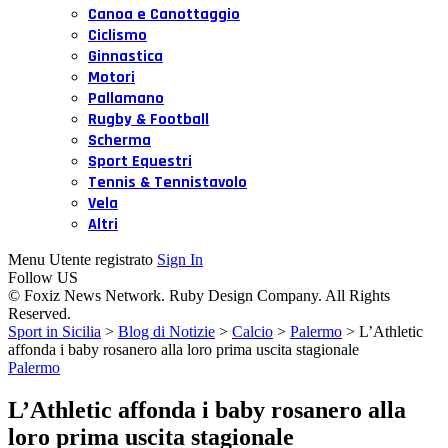
Canoa e Canottaggio
Ciclismo
Ginnastica
Motori
Pallamano
Rugby & Football
Scherma
Sport Equestri
Tennis & Tennistavolo
Vela
Altri
Menu Utente registrato
Sign In
Follow US
© Foxiz News Network. Ruby Design Company. All Rights
Reserved.
Sport in Sicilia
>
Blog di Notizie
>
Calcio
>
Palermo
>
L’Athletic
affonda i baby rosanero alla loro prima uscita stagionale
Palermo
L’Athletic affonda i baby rosanero alla
loro prima uscita stagionale