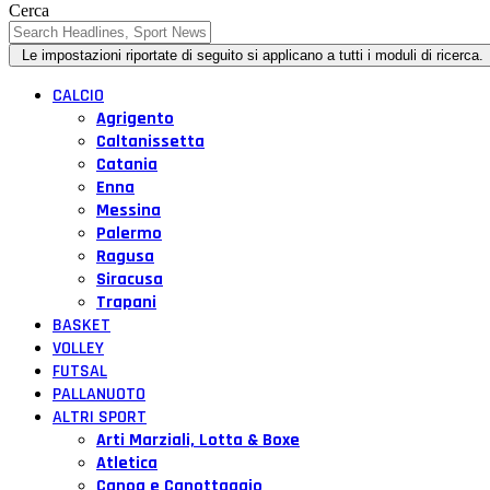
Cerca
CALCIO
Agrigento
Caltanissetta
Catania
Enna
Messina
Palermo
Ragusa
Siracusa
Trapani
BASKET
VOLLEY
FUTSAL
PALLANUOTO
ALTRI SPORT
Arti Marziali, Lotta & Boxe
Atletica
Canoa e Canottaggio