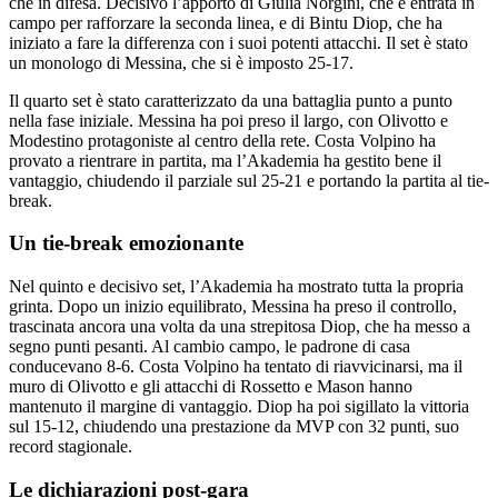
che in difesa. Decisivo l’apporto di Giulia Norgini, che è entrata in
campo per rafforzare la seconda linea, e di Bintu Diop, che ha
iniziato a fare la differenza con i suoi potenti attacchi. Il set è stato
un monologo di Messina, che si è imposto 25-17.
Il quarto set è stato caratterizzato da una battaglia punto a punto
nella fase iniziale. Messina ha poi preso il largo, con Olivotto e
Modestino protagoniste al centro della rete. Costa Volpino ha
provato a rientrare in partita, ma l’Akademia ha gestito bene il
vantaggio, chiudendo il parziale sul 25-21 e portando la partita al tie-
break.
Un tie-break emozionante
Nel quinto e decisivo set, l’Akademia ha mostrato tutta la propria
grinta. Dopo un inizio equilibrato, Messina ha preso il controllo,
trascinata ancora una volta da una strepitosa Diop, che ha messo a
segno punti pesanti. Al cambio campo, le padrone di casa
conducevano 8-6. Costa Volpino ha tentato di riavvicinarsi, ma il
muro di Olivotto e gli attacchi di Rossetto e Mason hanno
mantenuto il margine di vantaggio. Diop ha poi sigillato la vittoria
sul 15-12, chiudendo una prestazione da MVP con 32 punti, suo
record stagionale.
Le dichiarazioni post-gara