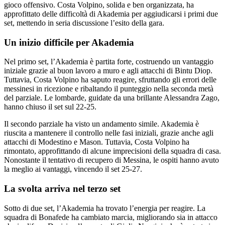
gioco offensivo. Costa Volpino, solida e ben organizzata, ha
approfittato delle difficoltà di Akademia per aggiudicarsi i primi due
set, mettendo in seria discussione l’esito della gara.
Un inizio difficile per Akademia
Nel primo set, l’Akademia è partita forte, costruendo un vantaggio
iniziale grazie al buon lavoro a muro e agli attacchi di Bintu Diop.
Tuttavia, Costa Volpino ha saputo reagire, sfruttando gli errori delle
messinesi in ricezione e ribaltando il punteggio nella seconda metà
del parziale. Le lombarde, guidate da una brillante Alessandra Zago,
hanno chiuso il set sul 22-25.
Il secondo parziale ha visto un andamento simile. Akademia è
riuscita a mantenere il controllo nelle fasi iniziali, grazie anche agli
attacchi di Modestino e Mason. Tuttavia, Costa Volpino ha
rimontato, approfittando di alcune imprecisioni della squadra di casa.
Nonostante il tentativo di recupero di Messina, le ospiti hanno avuto
la meglio ai vantaggi, vincendo il set 25-27.
La svolta arriva nel terzo set
Sotto di due set, l’Akademia ha trovato l’energia per reagire. La
squadra di Bonafede ha cambiato marcia, migliorando sia in attacco