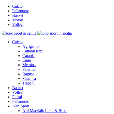
Calcio
Pallanuoto
Basket
Motori
Volley
Calcio
Agrigento
Caltanissetta
Catania
Enna
Messina
Palermo
Ragusa
Siracusa
Trapani
Basket
Volley
Futsal
Pallanuoto
Altri Sport
Arti Marziali, Lotta & Boxe