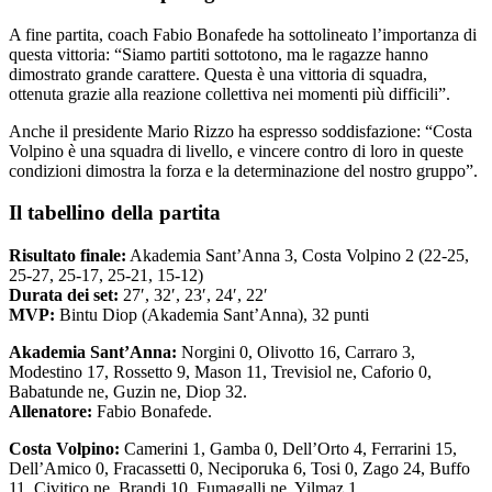
A fine partita, coach Fabio Bonafede ha sottolineato l’importanza di
questa vittoria: “Siamo partiti sottotono, ma le ragazze hanno
dimostrato grande carattere. Questa è una vittoria di squadra,
ottenuta grazie alla reazione collettiva nei momenti più difficili”.
Anche il presidente Mario Rizzo ha espresso soddisfazione: “Costa
Volpino è una squadra di livello, e vincere contro di loro in queste
condizioni dimostra la forza e la determinazione del nostro gruppo”.
Il tabellino della partita
Risultato finale:
Akademia Sant’Anna 3, Costa Volpino 2 (22-25,
25-27, 25-17, 25-21, 15-12)
Durata dei set:
27′, 32′, 23′, 24′, 22′
MVP:
Bintu Diop (Akademia Sant’Anna), 32 punti
Akademia Sant’Anna:
Norgini 0, Olivotto 16, Carraro 3,
Modestino 17, Rossetto 9, Mason 11, Trevisiol ne, Caforio 0,
Babatunde ne, Guzin ne, Diop 32.
Allenatore:
Fabio Bonafede.
Costa Volpino:
Camerini 1, Gamba 0, Dell’Orto 4, Ferrarini 15,
Dell’Amico 0, Fracassetti 0, Neciporuka 6, Tosi 0, Zago 24, Buffo
11, Civitico ne, Brandi 10, Fumagalli ne, Yilmaz 1.