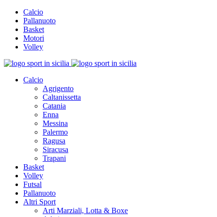
Calcio
Pallanuoto
Basket
Motori
Volley
Calcio
Agrigento
Caltanissetta
Catania
Enna
Messina
Palermo
Ragusa
Siracusa
Trapani
Basket
Volley
Futsal
Pallanuoto
Altri Sport
Arti Marziali, Lotta & Boxe