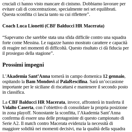
cruciali ci hanno visto mancare di cinismo. Dobbiamo lavorare per
evitare cali di concentrazione, specialmente nei set equilibrati.
Questa sconfitta ci lascia tanto su cui riflettere”.
Coach Luca Lionetti (CBF Balducci HR Macerata)
“Sapevamo che sarebbe stata una sfida difficile contro una squadra
forte come Messina. Le ragazze hanno mostrato carattere e capacità
di reagire nei momenti di difficoltà. Questo risultato ci dà fiducia per
il prosieguo della stagione”.
Prossimi impegni
L’
Akademia Sant’Anna
tornerà in campo domenica
12 gennaio
,
ospitando la
Bam Mondovì
al
PalaRescifina
. Sarà un’occasione
importante per le siciliane di riscattarsi e mantenere il secondo posto
in classifica.
La
CBF Balducci HR Macerata
, invece, affronterà in trasferta il
Volalto Caserta
, con l’obiettivo di consolidare la propria posizione
in zona playoff. Nonostante la sconfitta, l’Akademia Sant’Anna
conferma di essere una delle protagoniste di questo campionato di
Serie A2. Il match contro Macerata evidenzia la necessità di
maggiore solidità nei momenti decisivi, ma la qualità della squadra