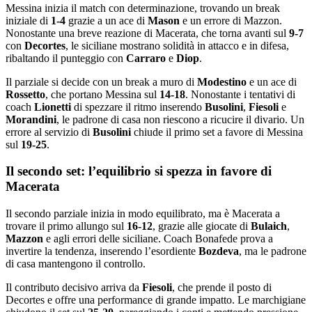
Messina inizia il match con determinazione, trovando un break
iniziale di
1-4
grazie a un ace di
Mason
e un errore di Mazzon.
Nonostante una breve reazione di Macerata, che torna avanti sul
9-7
con
Decortes
, le siciliane mostrano solidità in attacco e in difesa,
ribaltando il punteggio con
Carraro
e
Diop
.
Il parziale si decide con un break a muro di
Modestino
e un ace di
Rossetto
, che portano Messina sul
14-18
. Nonostante i tentativi di
coach
Lionetti
di spezzare il ritmo inserendo
Busolini
,
Fiesoli
e
Morandini
, le padrone di casa non riescono a ricucire il divario. Un
errore al servizio di
Busolini
chiude il primo set a favore di Messina
sul
19-25
.
Il secondo set: l’equilibrio si spezza in favore di
Macerata
Il secondo parziale inizia in modo equilibrato, ma è Macerata a
trovare il primo allungo sul
16-12
, grazie alle giocate di
Bulaich
,
Mazzon
e agli errori delle siciliane. Coach Bonafede prova a
invertire la tendenza, inserendo l’esordiente
Bozdeva
, ma le padrone
di casa mantengono il controllo.
Il contributo decisivo arriva da
Fiesoli
, che prende il posto di
Decortes e offre una performance di grande impatto. Le marchigiane