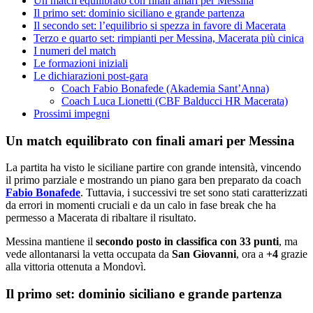
Un match equilibrato con finali amari per Messina
Il primo set: dominio siciliano e grande partenza
Il secondo set: l’equilibrio si spezza in favore di Macerata
Terzo e quarto set: rimpianti per Messina, Macerata più cinica
I numeri del match
Le formazioni iniziali
Le dichiarazioni post-gara
Coach Fabio Bonafede (Akademia Sant’Anna)
Coach Luca Lionetti (CBF Balducci HR Macerata)
Prossimi impegni
Un match equilibrato con finali amari per Messina
La partita ha visto le siciliane partire con grande intensità, vincendo
il primo parziale e mostrando un piano gara ben preparato da coach
Fabio Bonafede
. Tuttavia, i successivi tre set sono stati caratterizzati
da errori in momenti cruciali e da un calo in fase break che ha
permesso a Macerata di ribaltare il risultato.
Messina mantiene il
secondo posto in classifica con 33 punti
, ma
vede allontanarsi la vetta occupata da
San Giovanni
, ora a
+4
grazie
alla vittoria ottenuta a Mondovì.
Il primo set: dominio siciliano e grande partenza