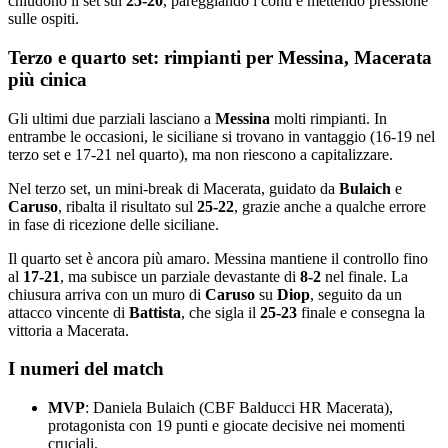
chiudono il set sul
25-20
, pareggiando i conti e mettendo pressione
sulle ospiti.
Terzo e quarto set: rimpianti per Messina, Macerata
più cinica
Gli ultimi due parziali lasciano a
Messina
molti rimpianti. In
entrambe le occasioni, le siciliane si trovano in vantaggio (16-19 nel
terzo set e 17-21 nel quarto), ma non riescono a capitalizzare.
Nel terzo set, un mini-break di Macerata, guidato da
Bulaich
e
Caruso
, ribalta il risultato sul
25-22
, grazie anche a qualche errore
in fase di ricezione delle siciliane.
Il quarto set è ancora più amaro. Messina mantiene il controllo fino
al
17-21
, ma subisce un parziale devastante di
8-2
nel finale. La
chiusura arriva con un muro di
Caruso
su
Diop
, seguito da un
attacco vincente di
Battista
, che sigla il
25-23
finale e consegna la
vittoria a Macerata.
I numeri del match
MVP
: Daniela Bulaich (CBF Balducci HR Macerata),
protagonista con 19 punti e giocate decisive nei momenti
cruciali.