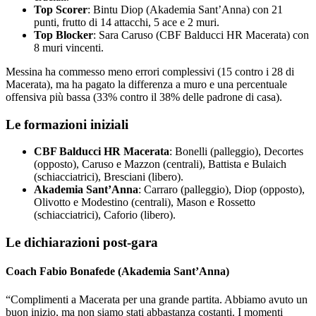
Top Scorer
: Bintu Diop (Akademia Sant’Anna) con 21
punti, frutto di 14 attacchi, 5 ace e 2 muri.
Top Blocker
: Sara Caruso (CBF Balducci HR Macerata) con
8 muri vincenti.
Messina ha commesso meno errori complessivi (15 contro i 28 di
Macerata), ma ha pagato la differenza a muro e una percentuale
offensiva più bassa (33% contro il 38% delle padrone di casa).
Le formazioni iniziali
CBF Balducci HR Macerata
: Bonelli (palleggio), Decortes
(opposto), Caruso e Mazzon (centrali), Battista e Bulaich
(schiacciatrici), Bresciani (libero).
Akademia Sant’Anna
: Carraro (palleggio), Diop (opposto),
Olivotto e Modestino (centrali), Mason e Rossetto
(schiacciatrici), Caforio (libero).
Le dichiarazioni post-gara
Coach Fabio Bonafede (Akademia Sant’Anna)
“Complimenti a Macerata per una grande partita. Abbiamo avuto un
buon inizio, ma non siamo stati abbastanza costanti. I momenti