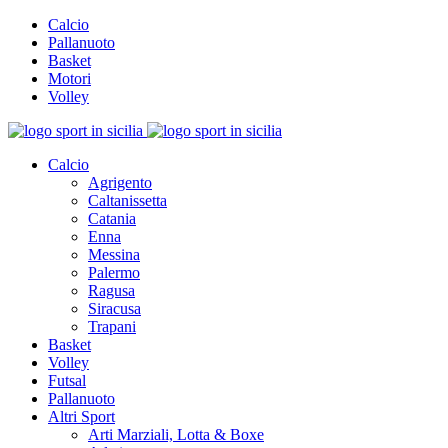
Calcio
Pallanuoto
Basket
Motori
Volley
Calcio
Agrigento
Caltanissetta
Catania
Enna
Messina
Palermo
Ragusa
Siracusa
Trapani
Basket
Volley
Futsal
Pallanuoto
Altri Sport
Arti Marziali, Lotta & Boxe