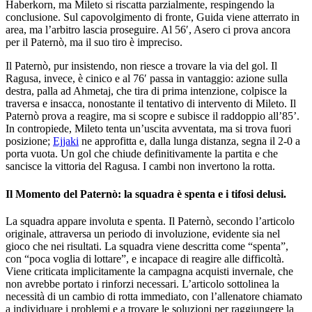
Haberkorn, ma Mileto si riscatta parzialmente, respingendo la
conclusione. Sul capovolgimento di fronte, Guida viene atterrato in
area, ma l’arbitro lascia proseguire. Al 56′, Asero ci prova ancora
per il Paternò, ma il suo tiro è impreciso.
Il Paternò, pur insistendo, non riesce a trovare la via del gol. Il
Ragusa, invece, è cinico e al 76′ passa in vantaggio: azione sulla
destra, palla ad Ahmetaj, che tira di prima intenzione, colpisce la
traversa e insacca, nonostante il tentativo di intervento di Mileto. Il
Paternò prova a reagire, ma si scopre e subisce il raddoppio all’85’.
In contropiede, Mileto tenta un’uscita avventata, ma si trova fuori
posizione;
Ejjaki
ne approfitta e, dalla lunga distanza, segna il 2-0 a
porta vuota. Un gol che chiude definitivamente la partita e che
sancisce la vittoria del Ragusa. I cambi non invertono la rotta.
Il Momento del Paternò: la squadra è spenta e i tifosi delusi.
La squadra appare involuta e spenta. Il Paternò, secondo l’articolo
originale, attraversa un periodo di involuzione, evidente sia nel
gioco che nei risultati. La squadra viene descritta come “spenta”,
con “poca voglia di lottare”, e incapace di reagire alle difficoltà.
Viene criticata implicitamente la campagna acquisti invernale, che
non avrebbe portato i rinforzi necessari. L’articolo sottolinea la
necessità di un cambio di rotta immediato, con l’allenatore chiamato
a individuare i problemi e a trovare le soluzioni per raggiungere la