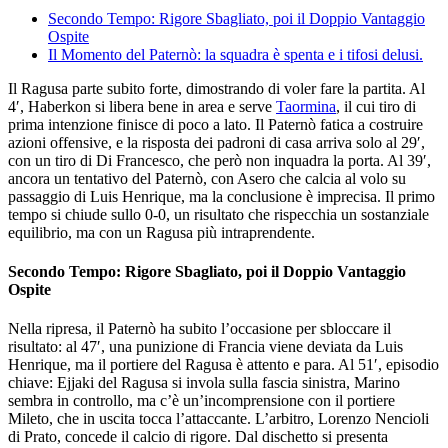
Secondo Tempo: Rigore Sbagliato, poi il Doppio Vantaggio
Ospite
Il Momento del Paternò: la squadra è spenta e i tifosi delusi.
Il Ragusa parte subito forte, dimostrando di voler fare la partita. Al
4′, Haberkon si libera bene in area e serve
Taormina
, il cui tiro di
prima intenzione finisce di poco a lato. Il Paternò fatica a costruire
azioni offensive, e la risposta dei padroni di casa arriva solo al 29′,
con un tiro di Di Francesco, che però non inquadra la porta. Al 39′,
ancora un tentativo del Paternò, con Asero che calcia al volo su
passaggio di Luis Henrique, ma la conclusione è imprecisa. Il primo
tempo si chiude sullo 0-0, un risultato che rispecchia un sostanziale
equilibrio, ma con un Ragusa più intraprendente.
Secondo Tempo: Rigore Sbagliato, poi il Doppio Vantaggio
Ospite
Nella ripresa, il Paternò ha subito l’occasione per sbloccare il
risultato: al 47′, una punizione di Francia viene deviata da Luis
Henrique, ma il portiere del Ragusa è attento e para. Al 51′, episodio
chiave: Ejjaki del Ragusa si invola sulla fascia sinistra, Marino
sembra in controllo, ma c’è un’incomprensione con il portiere
Mileto, che in uscita tocca l’attaccante. L’arbitro, Lorenzo Nencioli
di Prato, concede il calcio di rigore. Dal dischetto si presenta