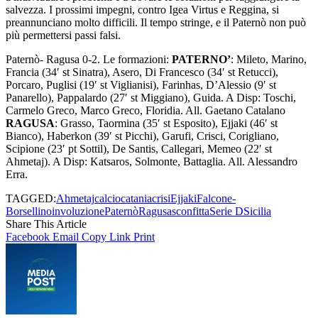
salvezza. I prossimi impegni, contro Igea Virtus e Reggina, si
preannunciano molto difficili. Il tempo stringe, e il Paternò non può
più permettersi passi falsi.
Paternò- Ragusa 0-2. Le formazioni:
PATERNO’
: Mileto, Marino,
Francia (34′ st Sinatra), Asero, Di Francesco (34′ st Retucci),
Porcaro, Puglisi (19′ st Viglianisi), Farinhas, D’Alessio (9′ st
Panarello), Pappalardo (27′ st Miggiano), Guida. A Disp: Toschi,
Carmelo Greco, Marco Greco, Floridia. All. Gaetano Catalano
RAGUSA
: Grasso, Taormina (35′ st Esposito), Ejjaki (46′ st
Bianco), Haberkon (39′ st Picchi), Garufi, Crisci, Corigliano,
Scipione (23′ pt Sottil), De Santis, Callegari, Memeo (22′ st
Ahmetaj). A Disp: Katsaros, Solmonte, Battaglia. All. Alessandro
Erra.
TAGGED:
Ahmetaj
calcio
catania
crisi
Ejjaki
Falcone-
Borsellino
involuzione
Paternò
Ragusa
sconfitta
Serie D
Sicilia
Share This Article
Facebook
Email
Copy Link
Print