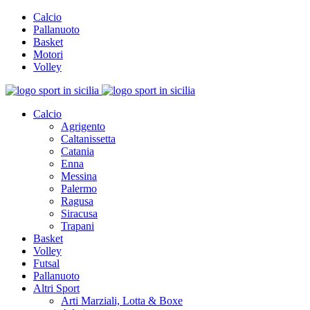
Calcio
Pallanuoto
Basket
Motori
Volley
Calcio
Agrigento
Caltanissetta
Catania
Enna
Messina
Palermo
Ragusa
Siracusa
Trapani
Basket
Volley
Futsal
Pallanuoto
Altri Sport
Arti Marziali, Lotta & Boxe