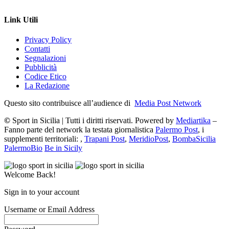
Link Utili
Privacy Policy
Contatti
Segnalazioni
Pubblicità
Codice Etico
La Redazione
Questo sito contribuisce all’audience di
Media Post Network
©
Sport in Sicilia | Tutti i diritti riservati. Powered by
Mediartika
–
Fanno parte del network la testata giornalistica
Palermo Post
, i
supplementi territoriali: ,
Trapani Post
,
MeridioPost
,
BombaSicilia
PalermoBio
Be in Sicily
Welcome Back!
Sign in to your account
Username or Email Address