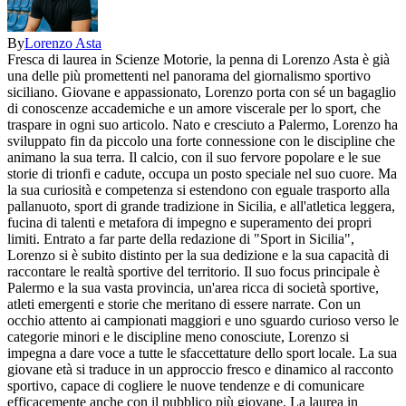
By
Lorenzo Asta
Fresca di laurea in Scienze Motorie, la penna di Lorenzo Asta è già
una delle più promettenti nel panorama del giornalismo sportivo
siciliano. Giovane e appassionato, Lorenzo porta con sé un bagaglio
di conoscenze accademiche e un amore viscerale per lo sport, che
traspare in ogni suo articolo. Nato e cresciuto a Palermo, Lorenzo ha
sviluppato fin da piccolo una forte connessione con le discipline che
animano la sua terra. Il calcio, con il suo fervore popolare e le sue
storie di trionfi e cadute, occupa un posto speciale nel suo cuore. Ma
la sua curiosità e competenza si estendono con eguale trasporto alla
pallanuoto, sport di grande tradizione in Sicilia, e all'atletica leggera,
fucina di talenti e metafora di impegno e superamento dei propri
limiti. Entrato a far parte della redazione di "Sport in Sicilia",
Lorenzo si è subito distinto per la sua dedizione e la sua capacità di
raccontare le realtà sportive del territorio. Il suo focus principale è
Palermo e la sua vasta provincia, un'area ricca di società sportive,
atleti emergenti e storie che meritano di essere narrate. Con un
occhio attento ai campionati maggiori e uno sguardo curioso verso le
categorie minori e le discipline meno conosciute, Lorenzo si
impegna a dare voce a tutte le sfaccettature dello sport locale. La sua
giovane età si traduce in un approccio fresco e dinamico al racconto
sportivo, capace di cogliere le nuove tendenze e di comunicare
efficacemente anche con il pubblico più giovane. La laurea in