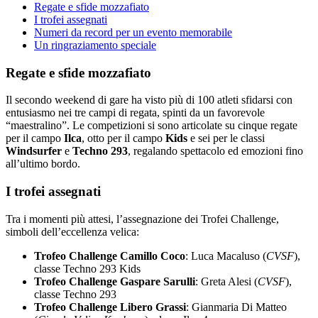
Regate e sfide mozzafiato
I trofei assegnati
Numeri da record per un evento memorabile
Un ringraziamento speciale
Regate e sfide mozzafiato
Il secondo weekend di gare ha visto più di 100 atleti sfidarsi con
entusiasmo nei tre campi di regata, spinti da un favorevole
“maestralino”. Le competizioni si sono articolate su cinque regate
per il campo
Ilca
, otto per il campo
Kids
e sei per le classi
Windsurfer
e
Techno 293
, regalando spettacolo ed emozioni fino
all’ultimo bordo.
I trofei assegnati
Tra i momenti più attesi, l’assegnazione dei Trofei Challenge,
simboli dell’eccellenza velica:
Trofeo Challenge Camillo Coco
: Luca Macaluso (
CVSF
),
classe Techno 293 Kids
Trofeo Challenge Gaspare Sarulli
: Greta Alesi (
CVSF
),
classe Techno 293
Trofeo Challenge Libero Grassi
: Gianmaria Di Matteo