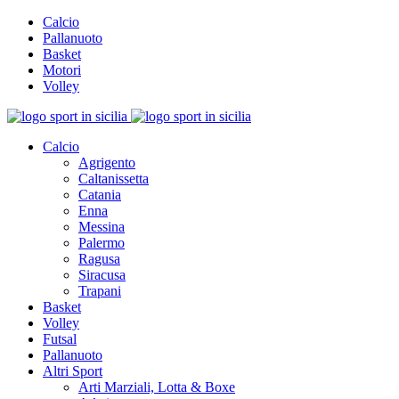
Calcio
Pallanuoto
Basket
Motori
Volley
Calcio
Agrigento
Caltanissetta
Catania
Enna
Messina
Palermo
Ragusa
Siracusa
Trapani
Basket
Volley
Futsal
Pallanuoto
Altri Sport
Arti Marziali, Lotta & Boxe