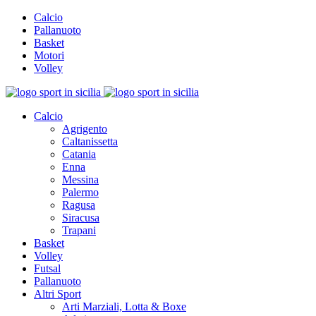
Calcio
Pallanuoto
Basket
Motori
Volley
Calcio
Agrigento
Caltanissetta
Catania
Enna
Messina
Palermo
Ragusa
Siracusa
Trapani
Basket
Volley
Futsal
Pallanuoto
Altri Sport
Arti Marziali, Lotta & Boxe