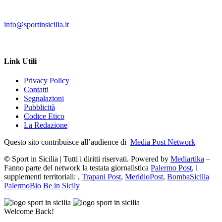
info@sportinsicilia.it
Link Utili
Privacy Policy
Contatti
Segnalazioni
Pubblicità
Codice Etico
La Redazione
Questo sito contribuisce all’audience di
Media Post Network
©
Sport in Sicilia | Tutti i diritti riservati. Powered by
Mediartika
–
Fanno parte del network la testata giornalistica
Palermo Post
, i
supplementi territoriali: ,
Trapani Post
,
MeridioPost
,
BombaSicilia
PalermoBio
Be in Sicily
Welcome Back!