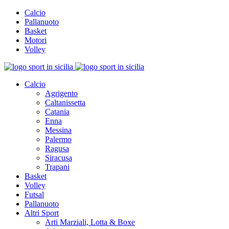
Calcio
Pallanuoto
Basket
Motori
Volley
Calcio
Agrigento
Caltanissetta
Catania
Enna
Messina
Palermo
Ragusa
Siracusa
Trapani
Basket
Volley
Futsal
Pallanuoto
Altri Sport
Arti Marziali, Lotta & Boxe