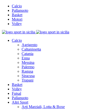
Calcio
Pallanuoto
Basket
Motori
Volley
Calcio
Agrigento
Caltanissetta
Catania
Enna
Messina
Palermo
Ragusa
Siracusa
Trapani
Basket
Volley
Futsal
Pallanuoto
Altri Sport
Arti Marziali, Lotta & Boxe