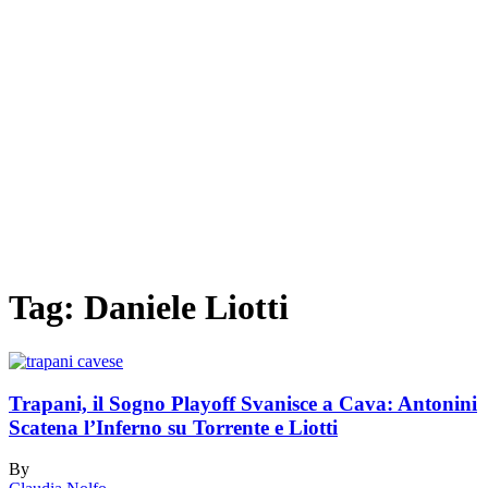
Tag:
Daniele Liotti
Trapani, il Sogno Playoff Svanisce a Cava: Antonini
Scatena l’Inferno su Torrente e Liotti
By