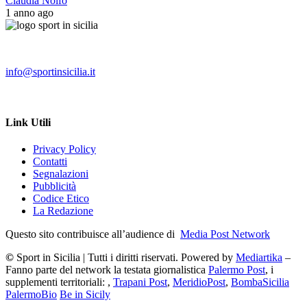
Claudia Nolfo
1 anno ago
info@sportinsicilia.it
Link Utili
Privacy Policy
Contatti
Segnalazioni
Pubblicità
Codice Etico
La Redazione
Questo sito contribuisce all’audience di
Media Post Network
©
Sport in Sicilia | Tutti i diritti riservati. Powered by
Mediartika
–
Fanno parte del network la testata giornalistica
Palermo Post
, i
supplementi territoriali: ,
Trapani Post
,
MeridioPost
,
BombaSicilia
PalermoBio
Be in Sicily