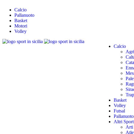
Calcio
Pallanuoto
Basket
Motori
Volley
Calcio
Agr
Calt
Cata
Enn
Mes
Pal
Rag
Sira
Trap
Basket
Volley
Futsal
Pallanuoto
Altri Sport
Arti
Atle