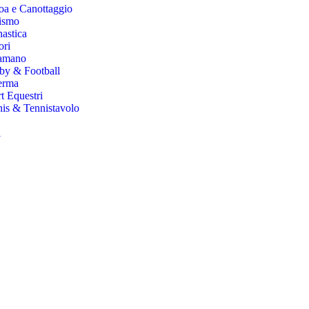
a e Canottaggio
ismo
astica
ori
lamano
by & Football
erma
t Equestri
is & Tennistavolo
i