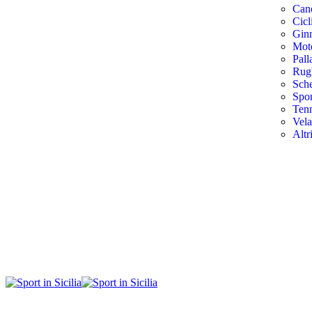
Cano
Cicl
Ginn
Mot
Pal
Rug
Sch
Spor
Tenn
Vela
Altr