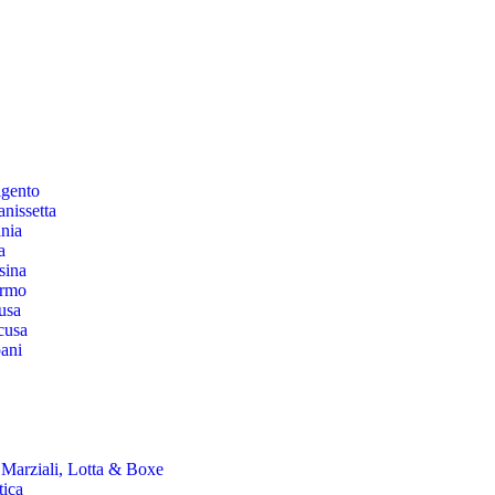
igento
anissetta
nia
a
sina
ermo
usa
cusa
ani
 Marziali, Lotta & Boxe
tica