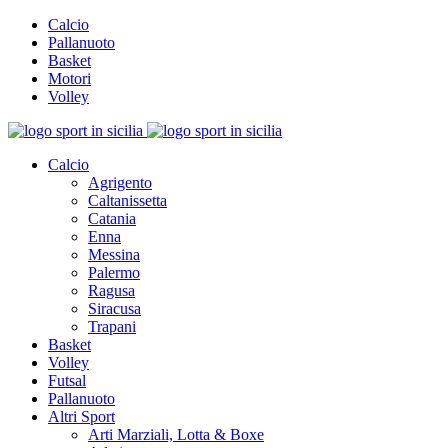
Calcio
Pallanuoto
Basket
Motori
Volley
Calcio
Agrigento
Caltanissetta
Catania
Enna
Messina
Palermo
Ragusa
Siracusa
Trapani
Basket
Volley
Futsal
Pallanuoto
Altri Sport
Arti Marziali, Lotta & Boxe