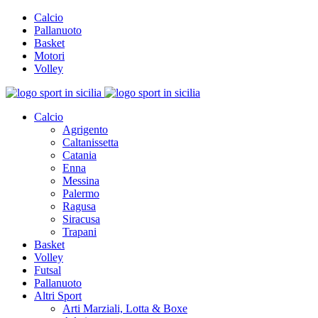
Calcio
Pallanuoto
Basket
Motori
Volley
Calcio
Agrigento
Caltanissetta
Catania
Enna
Messina
Palermo
Ragusa
Siracusa
Trapani
Basket
Volley
Futsal
Pallanuoto
Altri Sport
Arti Marziali, Lotta & Boxe