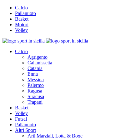
Calcio
Pallanuoto
Basket
Motori
Volley
Calcio
Agrigento
Caltanissetta
Catania
Enna
Messina
Palermo
Ragusa
Siracusa
Trapani
Basket
Volley
Futsal
Pallanuoto
Altri Sport
Arti Marziali, Lotta & Boxe