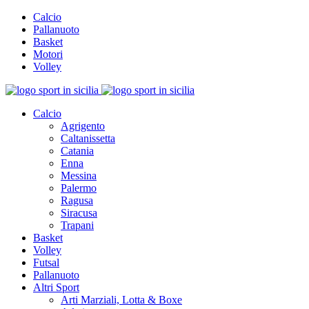
Calcio
Pallanuoto
Basket
Motori
Volley
Calcio
Agrigento
Caltanissetta
Catania
Enna
Messina
Palermo
Ragusa
Siracusa
Trapani
Basket
Volley
Futsal
Pallanuoto
Altri Sport
Arti Marziali, Lotta & Boxe