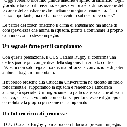
“Oggi abbiamo mostrato grande maturità e spirito di sacrificio. Ogni
giocatore ha dato il massimo, e questa vittoria è la dimostrazione del
lavoro e della dedizione che mettiamo in ogni allenamento. È un
passo importante, ma restiamo concentrati sul nostro percorso.”
Le parole del coach riflettono il clima di entusiasmo ma anche di
consapevolezza che anima la squadra, pronta a continuare il proprio
cammino con lo stesso impegno.
Un segnale forte per il campionato
Con questa prestazione, il CUS Catania Rugby si conferma una
delle squadre più competitive della stagione. Il risultato contro
l’Arechi non solo regala morale, ma rafforza la convinzione di poter
ambire a traguardi importanti.
Il pubblico presente alla Cittadella Universitaria ha giocato un ruolo
fondamentale, supportando la squadra e rendendo l’atmosfera
ancora più speciale. Un ringraziamento particolare va anche al team
tecnico, che sta lavorando con costanza per far crescere il gruppo e
consolidare la propria posizione nel campionato.
Un futuro ricco di promesse
Il CUS Catania Rugby guarda ora con fiducia ai prossimi impegni.