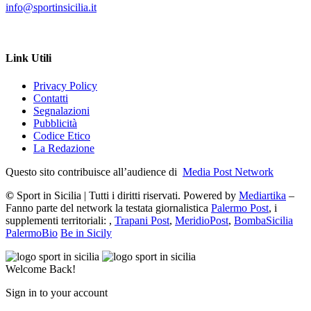
info@sportinsicilia.it
Link Utili
Privacy Policy
Contatti
Segnalazioni
Pubblicità
Codice Etico
La Redazione
Questo sito contribuisce all’audience di
Media Post Network
©
Sport in Sicilia | Tutti i diritti riservati. Powered by
Mediartika
–
Fanno parte del network la testata giornalistica
Palermo Post
, i
supplementi territoriali: ,
Trapani Post
,
MeridioPost
,
BombaSicilia
PalermoBio
Be in Sicily
Welcome Back!
Sign in to your account