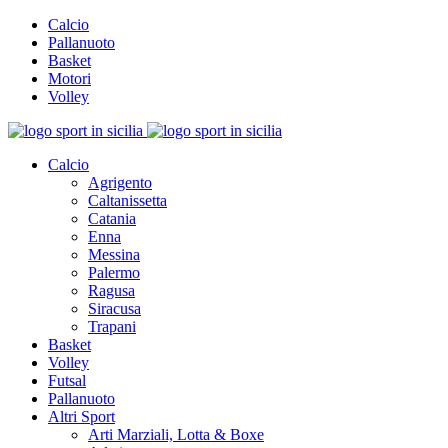
Calcio
Pallanuoto
Basket
Motori
Volley
Calcio
Agrigento
Caltanissetta
Catania
Enna
Messina
Palermo
Ragusa
Siracusa
Trapani
Basket
Volley
Futsal
Pallanuoto
Altri Sport
Arti Marziali, Lotta & Boxe