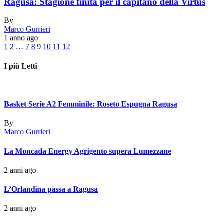
Ragusa: Stagione finita per il capitano della Virtus
By
Marco Gurrieri
1 anno ago
1
2
…
7
8
9
10
11
12
I più Letti
Basket Serie A2 Femminile: Roseto Espugna Ragusa
By
Marco Gurrieri
La Moncada Energy Agrigento supera Lumezzane
2 anni ago
L’Orlandina passa a Ragusa
2 anni ago