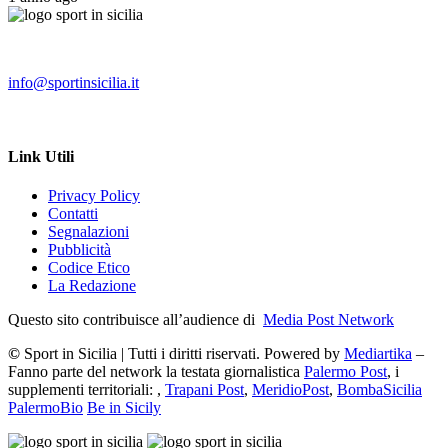
info@sportinsicilia.it
Link Utili
Privacy Policy
Contatti
Segnalazioni
Pubblicità
Codice Etico
La Redazione
Questo sito contribuisce all’audience di
Media Post Network
©
Sport in Sicilia | Tutti i diritti riservati. Powered by
Mediartika
–
Fanno parte del network la testata giornalistica
Palermo Post
, i
supplementi territoriali: ,
Trapani Post
,
MeridioPost
,
BombaSicilia
PalermoBio
Be in Sicily