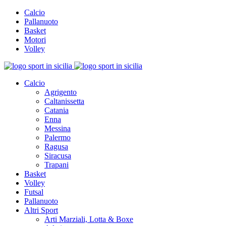
Calcio
Pallanuoto
Basket
Motori
Volley
Calcio
Agrigento
Caltanissetta
Catania
Enna
Messina
Palermo
Ragusa
Siracusa
Trapani
Basket
Volley
Futsal
Pallanuoto
Altri Sport
Arti Marziali, Lotta & Boxe