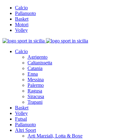
Calcio
Pallanuoto
Basket
Motori
Volley
Calcio
Agrigento
Caltanissetta
Catania
Enna
Messina
Palermo
Ragusa
Siracusa
Trapani
Basket
Volley
Futsal
Pallanuoto
Altri Sport
Arti Marziali, Lotta & Boxe