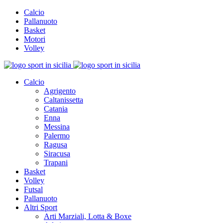
Calcio
Pallanuoto
Basket
Motori
Volley
Calcio
Agrigento
Caltanissetta
Catania
Enna
Messina
Palermo
Ragusa
Siracusa
Trapani
Basket
Volley
Futsal
Pallanuoto
Altri Sport
Arti Marziali, Lotta & Boxe