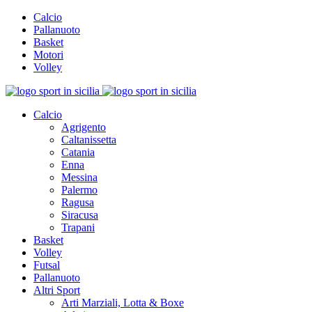
Calcio
Pallanuoto
Basket
Motori
Volley
Calcio
Agrigento
Caltanissetta
Catania
Enna
Messina
Palermo
Ragusa
Siracusa
Trapani
Basket
Volley
Futsal
Pallanuoto
Altri Sport
Arti Marziali, Lotta & Boxe