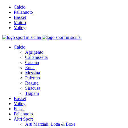
Calcio
Pallanuoto
Basket
Motori
Volley
Calcio
Agrigento
Caltanissetta
Catania
Enna
Messina
Palermo
Ragusa
Siracusa
Trapani
Basket
Volley
Futsal
Pallanuoto
Altri Sport
Arti Marziali, Lotta & Boxe