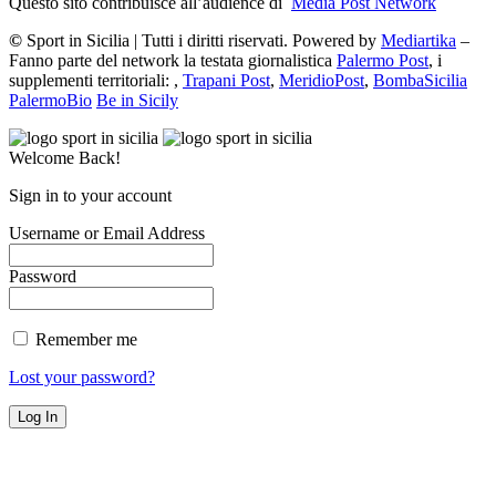
Questo sito contribuisce all’audience di
Media Post Network
©
Sport in Sicilia | Tutti i diritti riservati. Powered by
Mediartika
–
Fanno parte del network la testata giornalistica
Palermo Post
, i
supplementi territoriali: ,
Trapani Post
,
MeridioPost
,
BombaSicilia
PalermoBio
Be in Sicily
Welcome Back!
Sign in to your account
Username or Email Address
Password
Remember me
Lost your password?