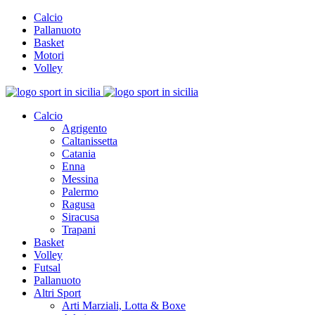
Calcio
Pallanuoto
Basket
Motori
Volley
Calcio
Agrigento
Caltanissetta
Catania
Enna
Messina
Palermo
Ragusa
Siracusa
Trapani
Basket
Volley
Futsal
Pallanuoto
Altri Sport
Arti Marziali, Lotta & Boxe