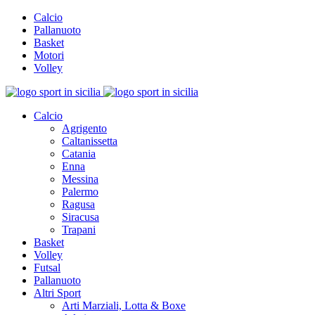
Calcio
Pallanuoto
Basket
Motori
Volley
Calcio
Agrigento
Caltanissetta
Catania
Enna
Messina
Palermo
Ragusa
Siracusa
Trapani
Basket
Volley
Futsal
Pallanuoto
Altri Sport
Arti Marziali, Lotta & Boxe