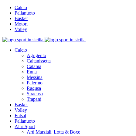
Calcio
Pallanuoto
Basket
Motori
Volley
Calcio
Agrigento
Caltanissetta
Catania
Enna
Messina
Palermo
Ragusa
Siracusa
Trapani
Basket
Volley
Futsal
Pallanuoto
Altri Sport
Arti Marziali, Lotta & Boxe