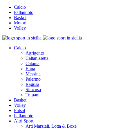
Calcio
Pallanuoto
Basket
Motori
Volley
Calcio
Agrigento
Caltanissetta
Catania
Enna
Messina
Palermo
Ragusa
Siracusa
Trapani
Basket
Volley
Futsal
Pallanuoto
Altri Sport
Arti Marziali, Lotta & Boxe