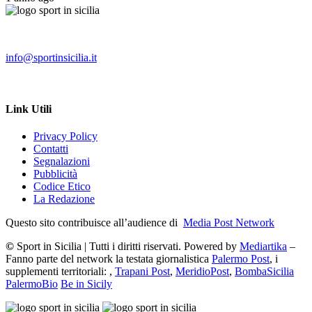
info@sportinsicilia.it
Link Utili
Privacy Policy
Contatti
Segnalazioni
Pubblicità
Codice Etico
La Redazione
Questo sito contribuisce all’audience di
Media Post Network
©
Sport in Sicilia | Tutti i diritti riservati. Powered by
Mediartika
–
Fanno parte del network la testata giornalistica
Palermo Post
, i
supplementi territoriali: ,
Trapani Post
,
MeridioPost
,
BombaSicilia
PalermoBio
Be in Sicily