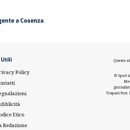
gente a Cosenza
 Utili
Questo si
rivacy Policy
©
Sport in
Med
ontatti
giornalis
egnalazioni
Trapani Post
,
ubblicità
odice Etico
a Redazione