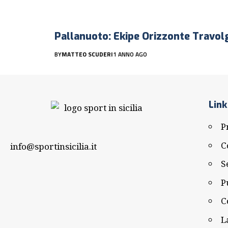
Pallanuoto: Ekipe Orizzonte Travol
BY
MATTEO SCUDERI
1 ANNO AGO
Link
P
C
info@sportinsicilia.it
S
P
C
L