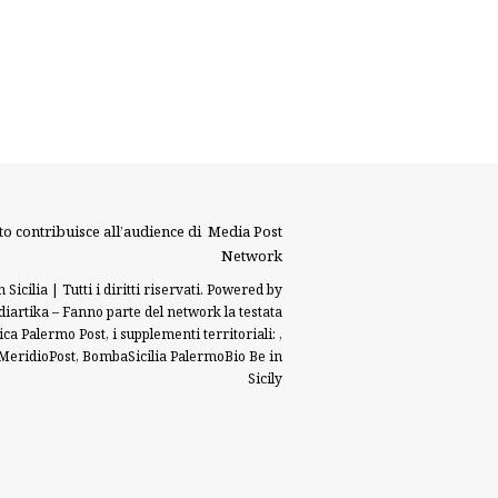
to contribuisce all’audience di
Media Post
Network
 Sicilia | Tutti i diritti riservati. Powered by
iartika
– Fanno parte del network la testata
tica
Palermo Post
, i supplementi territoriali: ,
MeridioPost
,
BombaSicilia
PalermoBio
Be in
Sicily